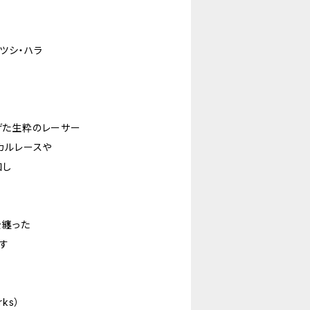
ツシ・ハラ
ち上げた生粋のレーサー
カルレースや
加し
る
を纏った
す
rks）