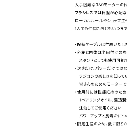
入手困難な380モーターの
ブラシレスでは負担が心配な
ローカルルールやショップ主
1人でも仲間たちともいつま
・配線ケーブルは付属いたし
・外箱と内体は半田付けの際
スタンドとしても使用可能
・速さだけ、パワーだけでは
ラジコンの楽しさを知って
皆さんのためのモーターで
・使用前には性能維持のため
（ベアリングオイル、浸透潤
注油してご使用ください
パワーアップと長寿命につ
・限定生産のため、数に限り