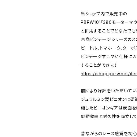
当ショップ内で販売中の
PBRW101「380モーター
と併用することでどなたでも
京商ビンテージシリーズのス
ビートル、トマホーク、ターボ
ビンテージすこやか仕様にカ
することができます
https://shop.pbrw.net/it
前回より好評をいただいてい
ジュラルミン製ピニオンに硬
施したピニオンギアは表面を
駆動効率と耐久性を両立し
昔ながらのレース感覚を初