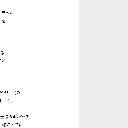
ーラベル
ドを
、
する
イと
シリーズの
ホーク、
仕様の48ピッチ
いることです