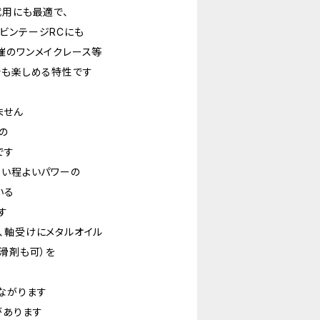
代用にも最適で、
ビンテージRCにも
催のワンメイクレース等
でも楽しめる特性です
ません
の
です
ない程よいパワーの
いる
す
、軸受けにメタルオイル
滑剤も可）を
ながります
があります