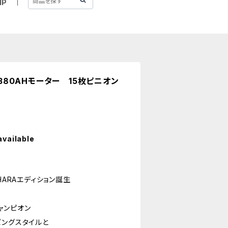
IP
ン380AHモーター 15枚ピニオン
available
I HARAエディション誕生
ャンピオン
ビングスタイルと