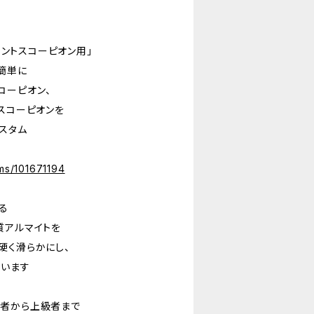
マウントスコーピオン用」
簡単に
コーピオン、
スコーピオンを
スタム
ems/101671194
る
質アルマイトを
硬く滑らかにし、
ています
心者から上級者まで