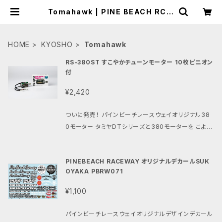
Tomahawk | PINE BEACH RC R
ACEWAY
HOME
KYOSHO
Tomahawk
RS-380ST すこやかチューンモーター 10枚ピニオン
付
¥2,420
ついに発売！ パインビーチレースウェイオリジナル38
0モーター タミヤDTシリーズと380モーターを こよな
く愛してやまない私たち パインビーチレースウェイが
チューニングとテストを繰り返し 初心者から上級者ま
PINEBEACH RACEWAY オリジナルデカールSUK
で楽しめる 特別仕様の380モーターを作りました。 そ
OYAKA PBRW071
の名も「すこやかチューン」モーターです。 その最大の
特徴はタミヤ製マシンに ジャストフィットの08モジュ
¥1,100
ールの10枚ピニオンが 取り付けられている事です。 ・
今回からジュラルミン製ピニオンギアに 硬質アルマイ
パインビーチレースウェイオリジナルデザインデカール
ト加工を施しました。 ピニオンギア表面を硬く滑らかに