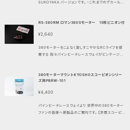
SUKOYAKA バージョンです。 ・これまでのデカールの
して 駆動効率と耐久性を向上させました。 ・当ショップ
人気デザインを厳選。 ・新たにすこやかチューンモータ
内で販売中の PBRW002Bの380モーターアダプター
ーをイメージしたデザインを追加。 ・素材と印刷方法を
(DT02/03/04/ホーネットEVO用) PBRW022の38
RS-380RM ロマン380Sモーター 15枚ピニオン付
見直し、柔軟性、発色、隠蔽力を高めました。 ・限定生産
0モーターアダプターMK2 (グラスホッパー1.2 ホーネ
の為売り切れ次第、販売終了します。 ・透明シートにイ
¥2,640
ット マイティフロッグ ワイルドワン等用) と併用する事
ラスト部分のみ色が入っている仕様です。 ・サイズは21
でどなたでも簡単にタミヤ製 DTシリーズ、グラスホッ
0mm×140mm(A5サイズ) 品番:PBRW-071
380モーターをこよなく愛しすこやかなRCライフを提
パー1.2、マイティフロッグ、 ワイルドワン、ホーネット等
案する 我々パインビーチレースウェイがビンテージラ
をすこやか仕様に カスタムする事ができます。 ・気にな
ジコンへの敬愛とロマンを込めて企画開発しました。
る性能は キット標準の380モーターに対して 低速から
パインビーチレースウェイオリジナル「ロ・マン380S」
最高速まで確実なパワー感がありながら ノーマル380
380モーターマウントKYOSHOスコーピオンシリー
モーターです。 その最大の特徴は京商ビンテージシリ
モーターと一緒に走行出来る 扱いやすい出力特性と
ズ用PBRW-101
ーズのスコーピオン、ビートル、トマホーク、ターボスコ
なっています。 ・入手困難なピニオン付380モーターの
ーピオンの当時の魅力と感動を感じられる特別仕様の
代用にも 540モーターでは負担が心配なビンテージ
¥4,400
48ピッチ15枚ピニオンギアが付属している事です。 当
タミヤRCにも ローカルルールやショップ主催のワンメ
ショップ内で販売中のPBRW101 https://shop.pbr
イクレースにも 1人でも仲間達とも楽しめる特性です。
パインビーチレースウェイより 世界中の380モーター
w.net/items/83702074 または https://shop.pb
・速さだけ、パワーだけではない 程よいパワーのラジコ
ファンの皆様へ新製品のご案内です。 【京商スコーピオ
rw.net/items/101671194 「380モーターマウント
ンの楽しさを 知っている皆さんの為のモーターです。 ・
ン系専用380モーターマウント】 京商ビンテージシリ
スコーピオン用」と 併用する事でどなたでも簡単に京
ご使用の前には性能維持の為、 軸受けにメタルオイル
ーズ中、最も歴史的でそのコンセプトとデザインと存在