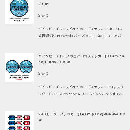
気になる方は、仕上げや塗装等の後処理お願いします。
-006
イ 380モータークラス 公認パーツです。 ※SLS方式
ディを生産しています。 特にダートオーバルレース用ボ
※装着前に一度樹脂部分をクリアー等でコーティング
特有の整形痕やバリなどがある可能性があります。気
ディの分野で 広く知られています。 オーナーが変わり
¥550
すると砂埃の付着等の汚れを防ぐ事が出来ます。 また
になる方は、仕上げや塗装等の後処理お願いします。
過去の栄光のアーカイブが 失われていく今、あの頃の
はお好きな色で塗装をしてお楽しみください。 【ご注意
※装着前に一度樹脂部分をクリアー等でコーティング
ボディを再び 今このすこやかな日本で楽しみたい！ そ
パインビーチレースウェイのロゴステッカーBIGです。
ください】 ・限定生産の為、数に限りがございます。 ・画
すると砂埃の付着等の汚れを防ぐ事が出来ます。 また
んな想いで作られた あの頃の最新のバギーボディで
静岡県沼津市の松林（パイン）の中に存在しているパイ
像の商品は撮影用にシルバー系に塗装したものです。
はお好きな色で塗装をしてお楽しみください。 【ご注意
す。 その最大の特徴は当時の競技用バギー RC10.ス
ンビーチレースウェイ。 富士山と松林、そして駿河湾を
・お届けする商品は白系の成形色となります。 ・こちら
ください】 ・限定生産の為、数に限りがございます。 ・画
コーピオン.トマホーク.から DT02、DT03、DT04な
イメージしたデザインです。 品番:PBRW-006 数量:1
の商品は京商ビートル用です。 ・こちらの商品にベアリ
像の商品は撮影用にシルバー系に塗装したものです。
ど様々な 2WDバギーに搭載できる事です。 ・当時の型
パインビーチレースウェイロゴステッカー【Team pa
枚 サイズ:68mm×68mm 工具箱やお車などにいか
ング、ナットは含まれておりません。 ・ホイールナットの
・お届けする商品は白系の成形色となります。 ・こちら
と現在の素材で作られた新品ボディです。 ・白熱の時代
ck】PBRW-005W
がでしょうか？ 対候性の高品質な素材にて印刷を行っ
締め過ぎにご注意下さい。 ・お届けする商品は白系の
の商品は京商ビートル用です。 ・こちらの商品にリアホ
を戦ったボディをすこやかなマインドで 楽しんでもらえ
ておりますので 色あせなどはございません。 円形にカ
成形色となります。 ・発送日時の指定が出来ますが発
¥550
イールハブ、ナットは含まれておりません。 ・お届けする
たら嬉しいです。 ・画像は京商 スコーピオンとアルティ
ット済みです。 素材は対候性・耐久性の高い高級素材
送が多い場合はご指定された日時に 間に合わない場
商品は白系の成形色となります。 ・発送日時の指定が
マの搭載例です ・オリジナルウインドマスクシート付き
で制作しております。
合がございます。予めご了承ください。 ・このパーツの
パインビーチレースウェイのロゴステッカーです。 スタ
出来ますが発送が多い場合はご指定された日時に 間
・オリジナルすこやかデカール付き ・マカリスタレーシ
問い合わせにつきましては、 パインビーチレースウェイ
ンダードサイズ２枚セットのチームパックになります。
に合わない場合がございます。予めご了承ください。 ・
ング製ロゴステッカー付き （ステッカーのデザインは画
までお問い合わせください。
静岡県沼津市の松林（パイン）の中に存在しているパイ
このパーツの問い合わせにつきましては、 パインビー
像と異なる場合があります。予めご了承ください。） ・リ
ンビーチレースウェイ。 富士山と松林、そして駿河湾を
チレースウェイまでお問い合わせください。
アウイング付き ・保護フィルム付き ・商品は未塗装で
380モーターステッカー【Team pack】PBRW-003
イメージしたデザインです。 品番:PBRW-005W 数量:
す。 ・特定の車種用のボディではありません。 装着に付
W
2枚 サイズ:43mm×43mm ラジコンのボディや工具
きましては既存のカットラインを使わず に慎重にカット
箱などにいかがでしょうか？ 円形にカット済みです。 素