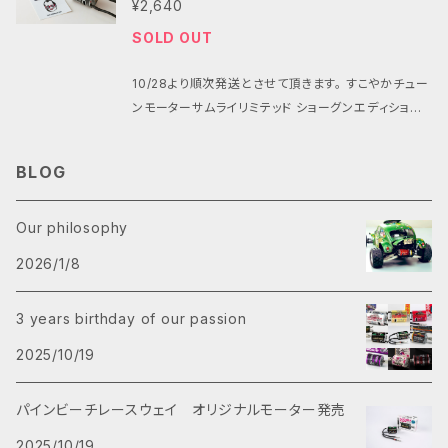
がとうございます。 3周年の記念と皆様への感謝と次
¥2,640
熱が込み上げるようなデザインと CSTモーター専用
金色に輝くゴールデンエディションとなって サムライリ
のステージへの 想いを纏った記念ラベルの すこやかチ
ステッカー付属。 ・特徴３: 初心者から上級者まで一緒
SOLD OUT
ミテッドシリーズ第２弾が ここに数量限定発売！ ※モ
ューンを限定販売致します。 コンセプト: 1980年代後
に楽しめる 圧倒的なすこやかフィーリング ・特徴４: シ
ーターはすこやかチューンと同じ仕様 ※限定モデルの
半の電動バギーが熱いあの時代に もしも『すこチュン』
ンプルなパッケージ ・特徴５: すこやかチューンシリー
10/28より順次発送とさせて頂きます。 すこやかチュー
為、お一人様１個まで ※発送日時の指定が出来ます
クラスがあったら… そんな夢と憧れを形にしたすこや
ズで最もリーズナブル その名も 『クラシックすこやか
ンモーターサムライリミテッド ショーグンエディション
が、 発送が多い場合はご指定された日時に 間に合わ
かチューン。 ・設定１: レース専用モーターの為、ピニオ
チューンモーター ネオンピンク』です。 発展性と楽しみ
限定発売開始！ 【サムライリミテッドとは】 常に新しい
ない場合がございます。 予めご了承ください。 ついに発
ンギアと配線は付属しません。 ・特徴１: RC10ヴィンテ
方: ・推奨ピニオンギア タミヤ用08モジュール http
ラジコンのスタイルを発信している ラジコン侍、チーム
売！ パインビーチレースウェイオリジナル380モーター
BLOG
ージシリーズにもタミヤDT系にも グラスホッパー系に
s://shop.pbrw.net/items/111230265 京商、アソシ
チョンマゲと 常にすこやかなラジコンスタイルを追求
タミヤDTシリーズと380モーターを こよなく愛してや
も京商ビンテージ系２WDにも ラベルがマッチするユ
エイテッド用48ピッチ https://shop.pbrw.net/ite
している パインビーチレースウェイが すこやかチュー
まない私たち パインビーチレースウェイが チューニン
ニバーサルデザインラベル。 ・特徴２: あの頃の情熱が
Our philosophy
ms/111230797 ・当ショップ内で販売中の PBRW00
ンモーター誕生３周年を 記念してデザインした友情コ
グとテストを繰り返し 初心者から上級者まで楽しめる
込み上げるようなデザインと CSTモーター専用ステッ
2の380モーターアダプター (ホーネットEVO.DT02/
ラボモーターである。 能や歌舞伎でお馴染み鱗紋様の
特別仕様の380モーターを作りました。 その名も「すこ
2026/1/8
カー付属。 ・特徴３: 初心者から上級者まで一緒に楽し
03/04用/RC10ビンテージシリーズ用) https://sho
モーターラベルで 屍などの厄を最大限に回避します。
やかチューン」モーターです。 その最大の特徴はタミヤ
める 圧倒的なすこやかフィーリング ・特徴４: シンプル
p.pbrw.net/items/80196197 https://shop.pbr
好評のリバーシブルラベル仕様でグラホ系シャーシ、 D
製マシンに ジャストフィットの08モジュールの10枚ピ
なパッケージ ・特徴５: すこやかチューンシリーズで最
3 years birthday of our passion
w.net/items/76684404 PBRW022の380モータ
T系シャーシどちらも将軍チョンマゲロゴが あなたの
ニオンが 取り付けられている事です。 ・今回からジュラ
もリーズナブル その名も 『クラシックすこやかチュー
ーアダプターMK2 (グラスホッパー1.2 マイティフロッ
マシンの背後を見守る仕様になっています。 いつもチ
2025/10/19
ルミン製ピニオンギアに 硬質アルマイト加工を施しま
ンモーター』です。 発展性と楽しみ方: ・当ショップ内で
グ ワイルドワン等用) https://shop.pbrw.net/item
ームチョンマゲとパインビーチレースウェイ を応援し
した。 ピニオンギア表面を硬く滑らかにして 駆動効率
販売中の PBRW002の380モーターアダプター (ホ
s/68348694 https://shop.pbrw.net/items/76
て下さる皆さんに感謝と武運長久の願いを 込めたサム
と耐久性を向上させました。 ・当ショップ内で販売中の
パインビーチレースウェイ オリジナルモーター発売
ーネットEVO.DT02/03/04用/RC10ビンテージシリ
684274 PBRW101 380モーターマウントKYOSHO
ライリミテッドシリーズ第５弾！ ※ チームチョンマゲ限
PBRW001の380モーターアダプター(DT02.03用)
ーズ用) https://shop.pbrw.net/items/80196197
スコーピオンシリーズ用 （スコーピオン ビートル トマ
定ステッカープレゼント ※DTシリーズやグラホ系に最
2025/10/19