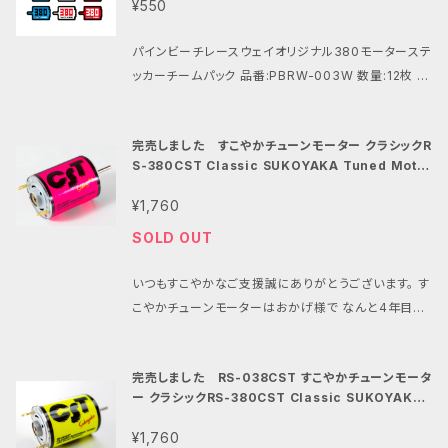
ラインを決めて下さい。 ・限定生産の為数に限りがござ
¥550
材は対候性・耐久性の高い高級素材で制作しておりま
います。 ボディ全長:約360㍉ ボディ最大幅:約135㍉
す。
ボディ最小幅:約120㍉ 対応ホイールベース:約260〜
パインビーチレースウェイオリジナル380モーターステ
ッカーチームパック 品番:PBRW-003W 数量:12枚 サ
280㍉ 品番：PBRW-243S 2025/10/10
イズ:15mm×10mm ブルー・ホワイト・レッド各色4
枚 合計12枚のセットとなります。 １枚のサイズは幅1
完売しました すこやかチューンモーター クラシックR
5mm×縦10mmのあらゆるラジコンに貼りやすいサイ
S-380CST Classic SUKOYAKA Tuned Moto
ズとなっております。 モーターの形にカット済みです。
r Neon Pink
素材は耐候性・耐久性の高い高級素材で制作しており
¥1,760
ます。
SOLD OUT
いつもすこやかなご支援誠にありがとうございます。 す
こやかチューンモーターはおかげ様で なんと4年目を
迎えることが出来ました！ すこやかなラジコンとはなに
かを常に追い求め タミヤDTシリーズと380モーター
完売しました RS-038CST すこやかチューンモータ
をこよなく愛する 私たちパインビーチレースウェイがチ
ー クラシックRS-380CST Classic SUKOYAKA
ューニングと テストを繰り返し2022年10月にデビュー
Tuned Motor Neon Yellow
した 「すこやかチューンモーター」 ブラシレスモーター
¥1,760