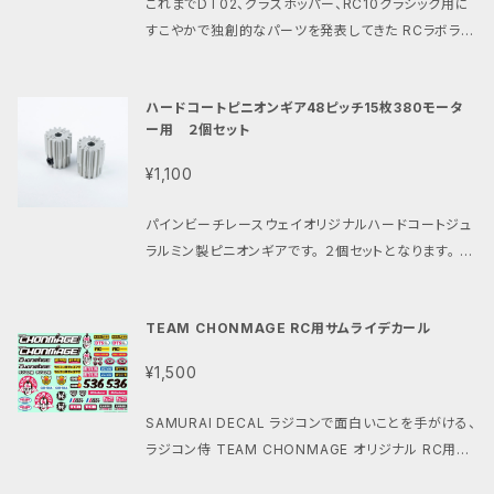
ラジコンの楽しさを 知っている皆さんの為のモーター
放熱性、剛性、耐久性を向上させました。 ・パインビー
これまでDT02、グラスホッパー、RC10クラシック用に
ない 程よいパワーのラジコンの楽しさを 知っている皆
特性となっています。 ・入手困難なピニオン付380モー
インビーチでの過酷なテストを繰り返し完成した フロ
です。 ・ご使用の前には性能維持の為、軸受けにメタル
チレースウェイでは 長年380モーターレギュレーショ
すこやかで独創的なパーツを発表してきた RCラボラト
さんの為のモーターです。 ・ご使用の前には性能維持
ターの代用にも 540モーターでは負担が心配なビン
ントワイドホイールは先日開催された VINTAGE BAS
オイル (ベアリングオイル、浸透潤滑剤でも可)を 注油
ンの レースを開催しており培ったノウハウにより 本製
リーとパインビーチレースウェイより 京商ビートルのカ
の為、 軸受けにメタルオイル (ベアリングオイル、浸透
テージタミヤRCにも ローカルルールやショップ主催の
H 4.0 （ビンテージバッシュ4.０） でもその性能とデザ
してからご使用ください。 パワーアップと長寿命に繋が
品を開発しております。 ・ATSUSHI HARA のパーソナ
スタムに欠かせないアイテムの登場です。 その色褪せ
潤滑剤でも可)を 注油してからご使用ください。 パワー
ワンメイクレースにも 1人でも仲間達とも楽しめる特
インが高く評価されました。 ・コンセプト：京商ビートル
ハードコートピニオンギア48ピッチ15枚380モータ
ります。 ・限定生産の為数に限りがございます。 ※発送
ルカラーの パープルを纏った特別仕様 ・精密機械加
ない走りとユニークなシルエットが 魅力の京商ビート
アップと長寿命に繋がります。 ・限定生産の為数に限り
性です。 ・速さだけ、パワーだけではない 程よいパワー
をリアルなスタイルで楽しめるフロントホイール。 ・特
ー用 ２個セット
日時の指定が出来ますが、発送が多い場合は ご指定さ
工によりノーマルより高精度 ・ミーリング加工モーター
ル。 ロ・マン380Sモーターとのコラボでさらに その走
がございます。 品番:PBRW-038R
のラジコンの楽しさを 知っている皆さんの為のモータ
徴１: 純正リアホイールと同じジェリービーンズデザイ
れた日時に間に合わない場合がございます。 予めご了
放熱用スリット ・ノーマルに比べ0.5ミリ厚い3ミリ厚 ・
りを深く味わえる現代にリアルで クールなリアホイー
¥1,100
ーです。 ・ご使用の前には性能維持の為、 軸受けにメ
ン。 ・特徴２: 京商スコーピオン、トマホークにも対応。
モーター取付穴は自由度があり バックラッシュ調整が
ルのセットが誕生しました。 独創的ですこやかなフィー
承ください。 品番:PBRW-038EVO
タルオイル (ベアリングオイル、浸透潤滑剤でも可)を
・特徴３:京商ビンテージシリーズデザイナー粉川章氏
可能 ・アルマイト仕上げを施し 放熱性と耐久性を向上
リングを とことん楽しんで頂けたら嬉しいです。 パイン
パインビーチレースウェイオリジナルハードコートジュ
注油してからご使用ください。 パワーアップと長寿命に
公認 ・特徴４:純正840ベアリングで取付完了するボル
しました ・キット付属の38枚/41枚両方のスパーギアに
ビーチでの過酷なテストを繰り返し完成した フロント
ラルミン製ピニオンギアです。 ２個セットとなります。 リ
繋がります。 ・限定生産の為数に限りがございます。 品
トオン設計。 ・特徴５:純正リアホール又はPBRW-3D2
対応 ・セット内容： モーターマウント 2.6mm x6
ワイドホイールは先日開催された VINTAGE BASH
クエストにお応えしてピニオンギアのみの販売を開始
番:PBRW-038P
2ヘックスリアホイールとの併用可能。 ・特徴６: 材料
mmビス2本 取扱説明書 製品名：380モーターマ
4.0 （ビンテージバッシュ4.０） でもその性能とデザイ
します。 ・380ブラシモーター用 ・イモネジ付き ・ジュ
は強靭で特に耐衝撃性が優れた熱可塑性樹脂ポリア
ウント KYOSHO スコーピオン用 AH 対応車種：京
ンが高く評価されました。 ・コンセプト：京商ビートルを
TEAM CHONMAGE RC用サムライデカール
ラルミン製ハードコートアルマイト仕上げ ・48ピッチ15
ミド系のPA12を採用。 ・特徴７:塗装しやすい白色成
商ビンテージシリーズ、スコーピオン、 ビートル、トマ
リアルなスタイルで楽しめるリアホイール。 ・特徴１: 純
T ・ロ・マン380Sモーター純正ピニオン 品番:PBRW-
型。 素材について: ・SLS方式は高い強度と耐久性を
¥1,500
ホーク、ターボスコーピオン 品番：PBRW-101AH
正リアホイールと同じジェリービーンズデザイン。 ・特
4815
持つ部品を 造形できる3Dプリンターの造形方式です。
素材：3ミリ厚 重量：約12.0グラム 付属品：2.6
徴２: ヘックスホイールハブ採用で 京商ターボスコー
FDMやSLA方式と比較してより機能的な部品の 製造
SAMURAI DECAL ラジコンで面白いことを手がける、
mm x6mmビス2本 ・パインビーチレースウェイ 380
ピオン、オプティマにも対応。 ・特徴３:京商ビンテージ
に適しており様々な産業で活用されています。 ・ラッカ
ラジコン侍 TEAM CHONMAGE オリジナル RC用ス
モータークラス公認パーツです。 ・380モーターの取付
シリーズデザイナー粉川章氏公認 ・特徴４: 材料は強
ー塗料、瞬間接着剤との親和性も高く、染色性も良好で
ポンサー風デカール ・どんなマシンでも「ちょっとしたこ
けには同梱の2.6mm x 6mmビスをご使用ください。
靭で特に耐衝撃性が優れた熱可塑性樹脂ポリアミド系