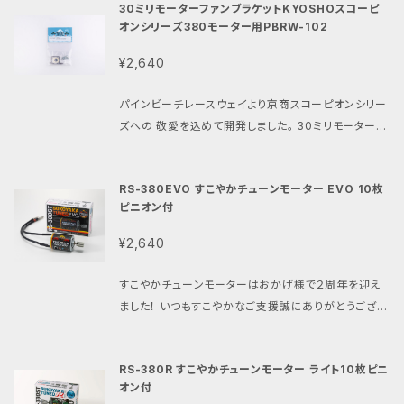
商ビンテージシリーズの スコーピオン、ビートル、トマ
(ベアリングオイル、浸透潤滑剤でも可)を 注油してから
30ミリモーターファンブラケットKYOSHOスコーピ
感にファンが多い京商ビンテージシリーズのスコーピ
ホーク、ターボスコーピオンをビンテージすこやか仕様
オンシリーズ380モーター用PBRW-102
ご使用ください。 パワーアップと長寿命に繋がります。
オン、ビートル、トマホーク、ターボスコーピオンに380
にカスタムする事ができます。 さらに当ショップ内で販
・限定生産の為数に限りがございます。 品番:PBRW-0
モーターを取り付ける為のモーターマウントです。 京商
¥2,640
売中のPBRW-002「380モーターアダプターDT02.0
38
ビンテージシリーズをあの頃のスピード感で楽しむ為
3.04.ホーネットEVO用」 https://shop.pbrw.net/it
の専用パーツです。 ・当サイト内で販売中のロ・マン38
パインビーチレースウェイより京商スコーピオンシリー
ems/80196197 または https://shop.pbrw.net/it
0Sモーターと京商ビンテージシリーズのスコーピオン
ズへの 敬愛を込めて開発しました。 30ミリモーターフ
ems/76684404 と併用する事でアソシエイテッドR
系の魅力を最大限に発揮する為に精度、放熱性、剛性、
ァンブラケット 【京商スコーピオンシリーズ380モータ
C10クラシックもすこやか仕様にカスタムする事が出来
耐久性を向上させました。 ・パインビーチレースウェイ
ー用PBRW-102】 京商ビンテージシリーズ中、最も歴
ます。 前回より好評を頂いているジュラルミン製ピニオ
では長年380モーターレギュレーションのレースを開
RS-380EVO すこやかチューンモーター EVO 10枚
史的でそのコンセプトと デザインと存在感にファンが
ンに 硬質アルマイトを施したピニオンギアは表面を硬
催しており培ったノウハウにより 本製品を開発してお
ピニオン付
多い京商ビンテージスコーピオンシリーズ に380モー
く滑らかにし駆動効率と耐久性を両立しています。 昔
ります。 ・精密機械加工によりノーマルより高精度。 ・ミ
ター装着時のモーターの熱対策用パーツです。 開発コ
ながらのレース感覚を初心者から上級者まで 体験出
¥2,640
ーリング加工モーター放熱用スリット。 ・ノーマルに比
ンセプト: 380モーターのサイズに最適化した形状の
来る特別なモーターです。 ・気になる性能はすこやかチ
べ0.5ミリ厚い3ミリ厚。 ・モーター取付穴は自由度が
冷却ファンブラケット。 機能と特徴: ・最適な曲げ加工
ューンと同様に 低速から最高速まで確実なパワー感
すこやかチューンモーターはおかげ様で２周年を迎え
ありバックラッシュ調整が可能。 ・アルマイト仕上げを
により30ミリファンで380モーターを冷却。 ・ターボス
がありながら ノーマル380モーターと一緒に走行出来
ました！ いつもすこやかなご支援誠にありがとうござい
施し、放熱性と耐久性を向上しました。 ・キット付属の3
コーピオンのウイングステーやトマホークのボディとの
る 扱いやすい出力特性となっています。 もちろんすこ
ます。 すこやかなラジコンとはなにかを常に追い求め
8枚/41枚両方のスパーギアに対応。 ・セット内容：
干渉にも配慮。 ・ブラケットと付属ビスの総重量は約7.
やか仕様のタミヤDTシリーズとも 興奮のレースを楽
タミヤDTシリーズと380モーターをこよなく愛する 私
モーターマウント 2.6mm x6mmビス2本 取扱説
0グラム。 ・ブラケット重量約2.8グラム。 ・380モーター
RS-380R すこやかチューンモーター ライト10枚ピニ
しむ事が出来ます。 ・入手困難な380モーターの代用
たちパインビーチレースウェイが チューニングとテスト
明書 製品名：380モーターマウント KYOSHO スコ
専用設計。 ・1.5ミリ厚 ・タップ加工済のためファンの取
オン付
にも ブラシレスモーターでは負担が心配なビンテージ
を繰り返しデビューした 「すこやかチューンモーター」
ーピオン用 対応車種：京商ビンテージシリーズ、スコ