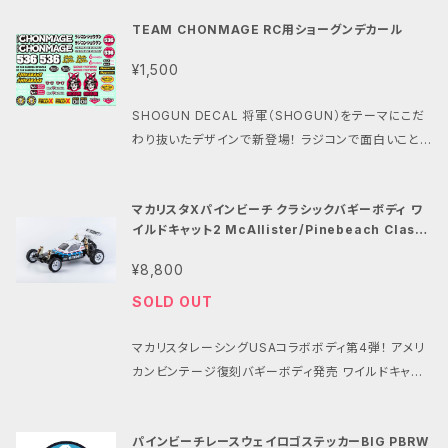
す。 商品名：フロントワイドホイールセット 京商ビート
だわり」をがデザインコンセプト ・A5サイズで白が透け
・ギアボックスとの取付けにはキット付属のビスをご使
のPA12を採用。 ・特徴５:塗装しやすい白色成型。 素材
ル用 8ミリベアリング用 Front wide Wheels (Set
TEAM CHONMAGE RC用ショーグンデカール
にくく、発色のよい豪華シルク印刷 ・使い勝手の良いデ
用ください。 ・2.6×6mmのネジ穴はスパーギアとピニ
について: ・SLS方式は高い強度と耐久性を持つ部品
of 2) for Kyosho Scorpion series (8mmBall b
カール全２８種類 ・ダートやレースに映えるスポンサー
オンギアのバックラッシュ調整が可能です。 ・特典とし
を 造形できる3Dプリンターの造形方式です。 FDMやS
¥1,500
earing) 品番：PBRW-3D21 素材：ポリアミド系PA12
風デザイン
てパープルメタリックバージョンの パインビーチレース
LA方式と比較してより機能的な部品の 製造に適して
重量：約13.7グラム(片方) 外径：約43.7ミリ 全福：約
ウェイオリジナル ロ・マンモーターステッカーと パイン
おり様々な産業で活用されています。 ・ラッカー塗料、
SHOGUN DECAL 将軍（SHOGUN）をテーマにこだ
34.0ミリ 対応タイヤ径：約40.5ミリ オフセット：±0 ベ
ビーチロゴステッカーミニが含まれています ・このパー
瞬間接着剤との親和性も高く、染色性も良好です。 商
わり抜いたデザインで新登場！ ラジコンで面白いことを
アリングサイズ：840、850 セット内容：フロントホイー
ツの問い合わせにつきましては パインビーチレース
品名：リアヘックスホイールセット 京商ビートル用 1
手がける、 ラジコン侍TEAM CHONMAGE オリジナ
ルx２(未塗装) 発展性と楽しみ方: ※おすすめタイヤ：h
ウェイまで お問い合わせください ・4/7月曜日から
2ミリヘックスハブ用 Rear wide Wheels (Set of
ル RC用スポンサー風デカール ・どんなマシンでも「ち
ttps://rc.kyosho.com/ja/sct002sc.html ※ホイ
の発送となりますご了承のほどよろしくお願いします。
2) for Kyosho Scorpion series (12mm Hex Hu
マカリスタXパインビーチ クラシックバギーボディ ワ
ょっとしたこだわり」をがデザインコンセプト ・A5サイ
ールナット：https://rc.kyosho.com/ja/1-n4055n.
b ) 品番：PBRW-3D23 素材：ポリアミド系PA12 重
イルドキャット2 McAllister/Pinebeach Classi
ズで白が透けにくく、発色のよい豪華シルク印刷 ・使い
html ※リアホイールも交換したい場合：https://rc.k
c Buggy Body Wildcat 2 PBRW-243S
量：約12.8グラム(片方) 外径：約43.7ミリ 全福：約34.
勝手の良いデカール全２８種類 ・ダートやレースに映え
yosho.com/ja/scw020b.html ※京商ビンテージ
¥8,800
0ミリ 対応タイヤ径：約40.5ミリ オフセット：±0 セット
るスポンサー風デザイン
スコーピオンシリーズ全般に対応しております。 ※気
内容：リアホイールx２(未塗装) 発展性と楽しみ方: ※
SOLD OUT
になるフィーリングはノーマルの細いタイヤに 比べて
おすすめタイヤ：https://rc.kyosho.com/ja/sct00
マイルドで扱いやすいフィーリングです。 初心者には扱
2sc.html ※必須パーツ：https://rc.kyosho.com/j
マカリスタレーシングUSAコラボボディ第4弾！ アメリ
いやすく、ベテランにはトラッククラス的な やり甲斐の
a/scw020b.html ※京商ビンテージスコーピオンシ
カンビンテージ復刻バギーボディ発売 ワイルドキャット
あるフィーリングを楽しめます。 ※パインビーチレース
リーズ全般に対応しております。 ※初心者には扱いや
2 (Wildcat 2) McAllister Racing（マカリスターレ
ウェイ 380モータークラス 公認パーツです。 ※SLS方
すく、ベテランにはトラッククラス的な やり甲斐のある
ーシング）は、 1984年頃からRCカーのボディなどを
式特有の整形痕やバリなどがある可能性があります。
パインビーチレースウェイロゴステッカーBIG PBRW
フィーリングを楽しめます。 ※パインビーチレースウェ
製造しているアメリカのブランドです。 現在も様々なボ