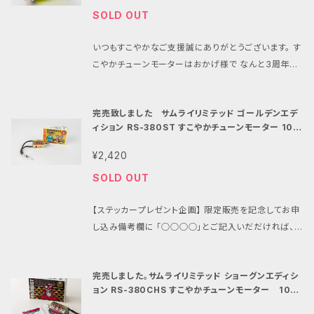
全盛のあの時代に 我々パインビーチレースウェイが投
SOLD OUT
じた すこやかな一石は程よいパワーの楽しさと すこや
かと言う新たな価値観を生み出し 勝敗を超越し一緒
いつもすこやかなご支援誠にありがとうございます。 す
に楽しむ事を目的とした レースとは真逆のカルチャー
こやかチューンモーターはおかげ様で なんと3周年を
を醸成した 新しいスタンダードモーターとして認識さ
迎えることが出来ました！ すこやかなラジコンとはなに
れました。 さらに日本各地のローカルレースの指定モ
かを常に追い求め タミヤDTシリーズと380モーター
ーター として使用されているこの通称『すこチュン』が
完売致しました サムライリミテッド ゴールデンエデ
をこよなく愛する 私たちパインビーチレースウェイがチ
この度、皆様の温かいご支援のおかげで３周年を 迎え
ィション RS-380ST すこやかチューンモーター 10枚
ューニングと テストを繰り返し2022年10月にデビュー
る事が出来ました。 いつもすこやかなご支援誠にあり
ピニオン付
した 「すこやかチューンモーター」 ブラシレスモーター
がとうございます。 3周年の記念と皆様への感謝と次
¥2,420
全盛のあの時代に 我々パインビーチレースウェイが投
のステージへの 想いを纏った記念ラベルの すこやかチ
SOLD OUT
じた すこやかな一石は程よいパワーの楽しさと すこや
ューン第2弾を限定販売致します。 コンセプト: 1980年
かと言う新たな価値観を生み出し 勝敗を超越し一緒
代後半の電動バギーが熱いあの時代に もしも『すこチ
【ステッカープレゼント企画】 限定販売を記念してお申
に楽しむ事を目的とした レースとは真逆のカルチャー
ュン』クラスがあったら… そんな夢と憧れを形にしたす
し込み備考欄に 「○○○○」とご記入いだだければ、
を醸成した 新しいスタンダードモーターとして認識さ
こやかチューン。 ・設定１: レース専用モーターの為、ピ
「チームチョンマゲメタリックステッカー」 をプレゼン
れました。 さらに日本各地のローカルレースの指定モ
ニオンギアと配線は付属しません。 ・特徴１: RC10ヴィ
ト！ 「○○○○」はリンクの動画からご確認ください。
ーター として使用されているこの通称『すこチュン』が
ンテージシリーズにもタミヤDT系にも グラスホッパー
完売しました。サムライリミテッド ショーグンエディシ
【サムライリミテッドとは】 パッケージをチームチョンマ
この度、皆様の温かいご支援のおかげで３周年を 迎え
系にも京商ビンテージ系２WDにも ラベルがマッチす
ョン RS-380CHS すこやかチューンモーター 10枚
ゲ仕様に カスタマイズされた、 パインビーチレースウ
る事が出来ました。 いつもすこやかなご支援誠にあり
ピニオン付
るユニバーサルデザインラベル。 ・特徴２: あの頃の情
ェイと チームチョンマゲの友情コラボモーター！ 今回、