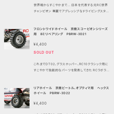
ィットの 08モジュールの10枚ピニオンが取り付けられ
題はないため返品、交換は致しかねます。 ・パインビー
と言ったご意見に対応した新バージョンです。 すこやか
2の380モーターアダプター (ホーネットEVO.DT02/
世界戦からすこやかまで… 日本を代表する元RC世界
ている事です。 ・ピニオンギアはジュラルミンに硬質ア
チレースウェイ380モータークラス公認パーツです。 ・
なフィーリングと ジュラルミン製ハードコートアルマイ
03用) https://shop.pbrw.net/items/80196197
チャンピオン 華麗でアグレッシブなドライビングスタイ
ルマイト加工を施しました。 ピニオンギア表面を硬く滑
このパーツの問い合わせにつきましてはパインビーチ
ト 10枚ピニオンはそのままに モーターケーブルを無く
https://shop.pbrw.net/items/76684404 PBR
ルと 気さくで紳士なキャラクター パープルアルマイト
らかにして駆動効率と耐久性を向上させました。 ・当シ
レースウェイまでお問い合わせください。
し ラベルのデザインを一新しました。 その最大の特徴
W022の380モーターアダプターMK2 (グラスホッパ
のマシンと言えば 知らぬ者はいないアツシ・ハラ 数多
ョップ内で販売中の PBRW002Bの380モーターアダ
はタミヤ製マシンに ジャストフィットの08モジュールの
フロントワイドホイール 京商スコーピオンシリーズ
ー1.2 マイティフロッグ ワイルドワン等用) https://sh
くのレース経験を元に自身のレーシングチーム 「HAR
プターアルマイト仕様 (DT02/03/04/ホーネットEVO
10枚ピニオンが 取り付けられている事です。 ・ジュラル
用 8ミリベアリング PBRW-3D21
op.pbrw.net/items/68348694 https://shop.p
A RACING」を立ち上げた生粋のレーサー ビックレー
用) PBRW022の380モーターアダプターMK2アルマ
ミン製ピニオンギアに 硬質アルマイト加工を施しまし
brw.net/items/76684274 と併用する事でどなた
スはもちろんローカルレースや RCイベントにも積極
イト仕様 (グラスホッパー1.2 マイティフロッグ ワイルド
¥4,400
た。 ピニオンギア表面を硬く滑らかにして 駆動効率と
でも簡単にタミヤ製ホーネットEVO、 DTシリーズ,グラ
的に参加して RC界を盛り上げてくれている そんなア
ワン等用) と併用する事でどなたでも簡単にタミヤ製
耐久性を向上させました。 ・当ショップ内で販売中の P
SOLD OUT
スホッパー1.2,マイティフロッグ,ワイルドワン,ホーネッ
ツシ・ハラの情熱を纏った 【京商スコーピオン系専用3
DTシリーズ、グラスホッパー1.2、マイティフロッグ、 ワ
BRW002Bの380モーターアダプターアルマイト仕様
ト等をすこやか仕様にカスタムする事ができます。 ・気
80モーターマウント】 の登場です 京商ビンテージシリ
イルドワン、ホーネット等をすこやか仕様に カスタムす
(DT02/03/04/ホーネットEVO用) PBRW022の38
これまでDT02、グラスホッパー、RC10クラシック用に
になる性能はキット標準の380モーターに対して 低速
ーズ中でも最も歴史的で そのコンセプトとデザインと
る事ができます。 ・気になる性能は キット標準の380
0モーターアダプターMK2アルマイト仕様 (グラスホッ
すこやかで独創的なパーツを発表してきた RCラボラト
から最高速まで確実なパワー感がありながら ノーマル
存在感に ファンが多い京商ビンテージシリーズの スコ
モーターに対して 低速から最高速まで確実なパワー感
パー1.2 マイティフロッグ ワイルドワン等用) と併用す
リーとパインビーチレースウェイより 京商ビートルのカ
380モーターと一緒に走行出来る 扱いやすい出力特
ーピオン、ビートル、トマホーク、 ターボスコーピオンに
がありながら ノーマル380モーターと一緒に走行出来
る事でどなたでも簡単にタミヤ製 DTシリーズ、グラス
スタムに欠かせないアイテムの登場です。 その色褪せ
性となっています。 ・入手困難なピニオン付380モータ
380モーターを 取り付ける為のモーターマウントです
る 扱いやすい出力特性となっています。 ・入手困難な
リアホイール 京商ビートル、オプティマ用 ヘックス
ホッパー1.2、マイティフロッグ、 ワイルドワン、ホーネッ
ない走りとユニークなシルエットが 魅力の京商ビート
ーの代用にも 540モーターでは負担が心配なビンテ
京商ビンテージシリーズをあの頃のスピード感で 楽し
ピニオン付380モーターの代用にも 540モーターでは
ホイール PBRW-3D22
ト等をすこやか仕様に カスタムする事ができます。 ・気
ル。 ロ・マン380Sモーターとのコラボでさらに その走
ージタミヤRCにも ローカルルールやショップ主催のワ
む為の専用パーツです ・当サイト内で販売中のロ・マン
負担が心配なビンテージタミヤRCにも ローカルルー
になる性能は キット標準の380モーターに対して 低
りを深く味わえる現代にリアルで クールなフロントホ
ンメイクレースにも 1人でも仲間達とも楽しめる特性
380モーターシリーズと 京商ビンテージシリーズのス
¥4,400
ルやショップ主催のワンメイクレースにも 1人でも仲間
速から最高速まで確実なパワー感がありながら ノーマ
イールのセットが誕生しました。 独創的ですこやかなフ
です。 ・速さだけ、パワーだけではない 程よいパワーの
コーピオン系の 魅力を最大限に発揮する為に 精度、
達とも楽しめる特性です。 ・速さだけ、パワーだけでは
ル380モーターと一緒に走行出来る 扱いやすい出力
ィーリングを とことん楽しんで頂けたら嬉しいです。 パ