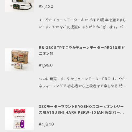
り外しが容易。 ・京商スコーピオンシリーズで長時間チ
RCにも ローカルルールやショップ主催のワンメイクレ
もうすぐ発売される380モーターファン注目のマシン
ーピオン、ビートル、トマホーク、ターボスコーピオン
¥2,420
キチキしたい方や 夏季連続走行にオススメのパーツ
ースにも 1人でも仲間達とも楽しめる特性です。 ・配線
ホーネットEVO発売が待ちきれなくて こんなすこやか
品番：PBRW-101 素材：3ミリ厚 重量：約12.0グ
です。 必須パーツ: ・各社30ミリモーターファン。 ・当サ
ケーブルは付属致しません。 ・外箱と内体は半田付け
チューンを作ってしまいました 特徴: ・シャーシ後端部
ラム 付属品：2.6mm x6mmビス2本 ・パインビーチ
すこやかチューンモーターおかげ様で1周年を迎えまし
イト内で販売中のロ・マン380Sモーターと 京商ビ
の際のスタンドにもなります。 ・速さだけ、パワーだけ
にモーターを搭載するホーネットEVOでも 配線に余裕
レースウェイ 380モータークラス 公認パーツです。 ・3
た！ すこやかなご支援誠にありがとうございます。 パイ
ンテージシリーズのスコーピオンシリーズの 魅力を
ではない程よいパワーのラジコンの楽しさを知っている
が出来るよう設計された 約16センチのロングケーブル
80モーターの取付けには同梱の2.6mm x 6mmビス
ンビーチレースウェイオリジナル380モーター 発売1
最大限に楽しむ為に開発しました。 ・パインビーチレー
皆さんの為のモーターです。 ・ご使用の前には性能維
仕様 ・好評の極太ブラック14ゲージシリコンケーブル
を ご使用ください。 ・ギアボックスとの取付けにはキ
周年記念モデル 「すこやかチューンモーターライト」 タ
スウェイでは長年380モーターの レギュレーション
持の為、軸受けにメタルオイル (ベアリングオイル、浸
に ギボシ端子の親切仕様。 どなたでも簡単に配線が
RS-380STPすこやかチューンモーターPRO10枚ピ
ット付属のビスを ご使用ください。 ・2.6×6mmのネ
ミヤDTシリーズと380モーターを こよなく愛してやま
のレースを開催して培ったノウハウにより本製品を開
透潤滑剤でも可)を注油してから ご使用ください。 パワ
完了。 ・ホーネットEVOの世界観にマッチしたモーター
ニオン付
ジ穴はスパーギアとピニオンギアのバックラッシュ調整
ない私たち パインビーチレースウェイが チューニング
発しております。 セット内容： 30ミリモーターファンブ
ーアップと長寿命に繋がります。 ・限定生産の為数に
ラベル ・ホーネットEVOにもDT02/03にもグラスホッ
が可能です。 ・特典としてパインビーチレースウェイオ
とテストを繰り返し デビューした「すこやかチューンモ
ラケットx1、 3x12ビスx5、 3x8ビスx1、 4ミリアルミス
¥1,980
パー1.2、 ホーネット、ワイルドワン、アタックバギー、 マ
限りがございます。 品番:PBRW-038RM
リジナル ロ・マンモーターステッカーとパインビーチロ
ーター」 ファンの皆様のご要望にお応えして グラスホ
ペーサーx1、 ファンデコレーション用ステッカーx1 製
イティフロッグ系にもラベルがマッチする ユニバーサル
ゴステッカーミニが含まれています。 ・このパーツの問
ッパー、ワイルドワン、マイティフロッグ等 右側にモータ
品名：30ミリモーターファンブラケット 【京商スコーピ
ついに発売！ すこやかチューンモーターPRO すこやか
デザインモーターラベル ・初心者から上級者まで楽し
い合わせにつきましては パインビーチレースウェイま
ーを取り付けるラジコンに ロゴが見える様にカスタム
オンシリーズ380モーター用PBRW-102】 対応車種：
なフィーリングで 初心者から上級者まで楽しめる 特別
める安定のすこやかフィーリング その名も「すこやかチ
でお問い合わせください。
しました。 ・初心者から上級者まで楽しめる安定のすこ
京商ビンテージシリーズ、スコーピオン、ビートル、トマ
仕様の380モーター 「すこやかチューンモーター」に
ューンモーターEVO」です。 ・その最大の特徴はタミヤ
やかフィーリング ・右側にモーターマウントするラジコ
ホーク、ターボスコーピオン 品番：PBRW-102 素材：
待望のPROバージョンが追加されました。 全国各地の
製マシンにジャストフィットの 08モジュールの10枚ピ
ンに適したデザイン ・好評の極太14ゲージシリコンケ
380モーターマウントKYOSHOスコーピオンシリー
1.5ミリ厚A5052 重量：約7.0グラム(付属ビス類含) 付
イベントに参加し 直接ユーザー様からの貴重なご意
ニオンが取り付けられている事です。 ・ピニオンギアは
ーブルにギボシ端子の親切仕様。 どなたでも簡単に配
ズ用ATSUSHI HARA PBRW-101AH 限定パープ
属品：3x12ビスx5、3x8ビスx1、4ミリアルミスペーサ
見を フィードバックしました。 ・モーターケーブルは無く
ジュラルミンに硬質アルマイト加工を施しました。 ピニ
ル
線が完了。 その名も「すこやかチューンモーターライト」
ーx1、ファンデコレーション用ステッカーx1 ・製品には
ても大丈夫。 ・グラスホッパー、マイティフロッグ、ワイル
オンギア表面を硬く滑らかにして駆動効率と耐久性を
¥4,840
です。 ・その最大の特徴はタミヤ製マシンにジャストフ
製造時の傷やプレス痕がございますが、 機能的に問
ドワンに 装着した時にラベルの文字が逆さまになる。
向上させました。 ・当ショップ内で販売中の PBRW00