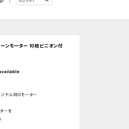
IP
チューンモーター 10枚ピニオン付
available
ジナル380モーター
ーターを
ち