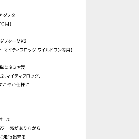
ーアダプター
VO用)
アダプターMK2
ット マイティフロッグ ワイルドワン等用)
単にタミヤ製
.2、マイティフロッグ、
をすこやか仕様に
対して
パワー感がありながら
緒に走行出来る