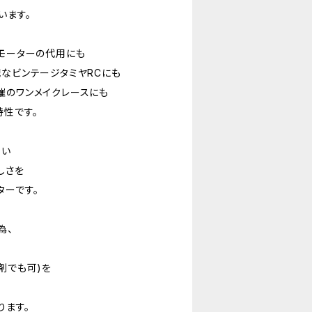
います。
0モーターの代用にも
配なビンテージタミヤRCにも
催のワンメイクレースにも
特性です。
ない
しさを
ターです。
為、
剤でも可)を
。
ります。