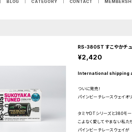
BLOG
CATEGORY
CONTACT
MEMBERSH
RS-380ST すこやか
¥2,420
International shipping 
ついに発売！
パインビーチレースウェイオリ
タミヤDTシリーズと380モ
こよなく愛してやまない私た
パインビーチレースウェイが