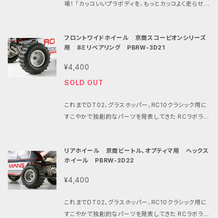
場！ 「カッコいいプラボディを、もっとカッコよく走らせた
ウェイが、 その独創性と高性能でRC界を牽引するRC
い！」 そんな想いを胸に、我々パインビーチレースウェ
ラボラトリー様と強力タッグ！ 構想から試作を重ね、満
イが目を向けたのは、 メキシコのバハ・カリフォルニア
を持してリリースするのが、 このバギーチャンプ専用の
フロントワイドホイール 京商スコーピオンシリーズ
州で開催される過酷な砂漠レース 「BAJA1000マイ
バハルーバー(ブラック)です。 あなたのバギーチャンプ
用 8ミリベアリング PBRW-3D21
ル」 の世界。 そのタフでワイルドなイメージを、あなた
を、まるでデモカーのように劇的にドレスアップ。 砂漠
のバギーチャンプに注入する。 そう、その名は「BAJA l
¥4,400
を駆ける本格バギーチャンプへと昇華させます。 ・究極
ouver (バハルーバー)」！ 独創性と高性能の結晶！RC
の専用設計！ バギーチャンプボディにジャストフィット
SOLD OUT
ラボラトリーとのコラボレーションモデル カッコいいプ
する専用設計。 まるで最初からそこにあったかのよう
ラボディを愛するパインビーチレースウェイが、 その独
な完璧な装着感。 ・穴開け加工一切不要！ 完全ボルト
これまでDT02、グラスホッパー、RC10クラシック用に
創性と高性能でRC界を牽引するRCラボラトリー様と
オン設計なので、大切なプラボディへの穴開け加工は
すこやかで独創的なパーツを発表してきた RCラボラト
強力タッグ！ 構想から試作を重ね、満を持してリリース
不要です。 工具さえあれば誰でも手軽に装着可能！ 取
リーとパインビーチレースウェイより 京商ビートルのカ
するのが、 このバギーチャンプ専用のバハルーバーで
り付けに必要なビス類も付属します バギーチャンプ純
スタムに欠かせないアイテムの登場です。 その色褪せ
す。 あなたのバギーチャンプを、まるでデモカーのよう
リアホイール 京商ビートル、オプティマ用 ヘックス
正のボディークランプも共に 取り付けを想定したボル
ない走りとユニークなシルエットが 魅力の京商ビート
に劇的にドレスアップ。 砂漠を駆ける本格バギーチャ
ホイール PBRW-3D22
ト選定としています。 M3x10ナベネジ→2本 M3ナット
ル。 ロ・マン380Sモーターとのコラボでさらに その走
ンプへと昇華させます。 ・究極の専用設計！ バギーチャ
→2個 M3ワッシャー→2枚 ・タフネスを追求！SLS方
りを深く味わえる現代にリアルで クールなフロントホ
ンプボディにジャストフィットする専用設計。 まるで最
¥4,400
式3Dプリンター造形 素材はSLS（Selective Laser
イールのセットが誕生しました。 独創的ですこやかなフ
初からそこにあったかのような完璧な装着感。 ・穴開け
Sintering）方式の3Dプリンターで造形。 FDMやSLA
ィーリングを とことん楽しんで頂けたら嬉しいです。 パ
加工一切不要！ 完全ボルトオン設計なので、大切なプ
これまでDT02、グラスホッパー、RC10クラシック用に
方式とは一線を画す、高い強度と耐久性を持つ機能部
インビーチでの過酷なテストを繰り返し完成した フロ
ラボディへの穴開け加工は不要です。 工具さえあれば
すこやかで独創的なパーツを発表してきた RCラボラト