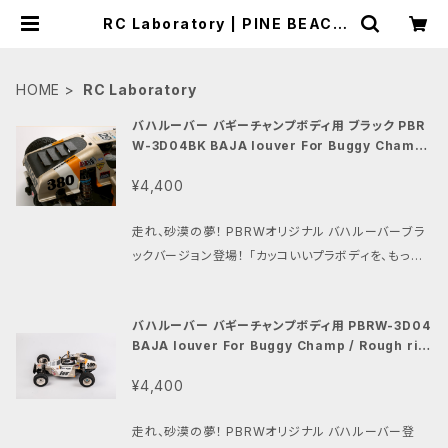
RC Laboratory | PINE BEACH
RC RACEWAY
HOME
RC Laboratory
バハルーバー バギーチャンプボディ用 ブラック PBR
W-3D04BK BAJA louver For Buggy Champ
black / Rough rider
¥4,400
走れ、砂漠の夢！ PBRWオリジナル バハルーバーブラ
ックバージョン登場！ 「カッコいいプラボディを、もっと
カッコよく走らせたい！」 そんな想いを胸に、我々パイン
ビーチレースウェイが目を向けたのは、 メキシコのバ
バハルーバー バギーチャンプボディ用 PBRW-3D04
ハ・カリフォルニア州で開催される過酷な砂漠レース
BAJA louver For Buggy Champ / Rough rid
「BAJA1000マイル」 の世界。 そのタフでワイルドなイ
er
メージを、あなたのバギーチャンプに注入する。 そう、
¥4,400
その名は「BAJA louver (バハルーバー)」！ 独創性と
高性能の結晶！RCラボラトリーとのコラボレーションモ
走れ、砂漠の夢！ PBRWオリジナル バハルーバー登
デル カッコいいプラボディを愛するパインビーチレース