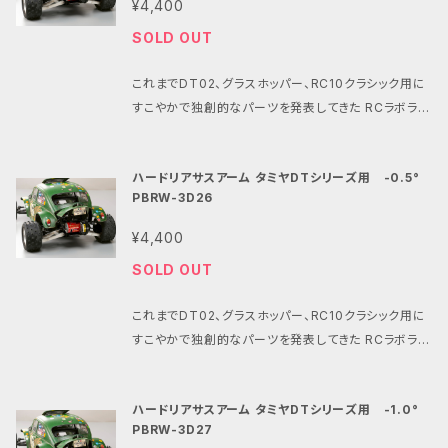
高出力モーターとの抜群の相性になっています。 シャ
¥4,400
な走りを深く長く味わえる現代に誕生したDTシリーズ
ープでリニアなフィーリングをとことん楽しんで頂けた
SOLD OUT
の走りにさらなる磨きを掛けるサスアームです。 ノーマ
ら嬉しいです。 パインビーチでの過酷なテストを繰り返
ルのサスアームに比べて約25％軽量でしかも圧倒的な
し完成した ハードサスアームは先日開催された VINT
これまでDT02、グラスホッパー、RC10クラシック用に
強度を誇るサスアームは 適度なしなりを獲得するため
AGE BASH 4.0 （ビンテージバッシュ4.０） でもその
すこやかで独創的なパーツを発表してきた RCラボラト
に様々な形状をテストしこの形状になりました。 一年
性能とデザインが高く評価されました。 ・コンセプト：タ
リーとパインビーチレースウェイより タミヤDTシリー
以上の過酷なテストを繰り返したこのサスアームは 路
ミヤDTシリーズ(02.03.04)専用の軽量で高剛性なサ
ズの足廻りカスタムにおすすめアイテムの登場です。 シ
面の凹凸をダイレクトにダンパーに伝えながら、 タイヤ
スアーム。 ・お届けする商品は商品ページの画像3.4.
ハードリアサスアーム タミヤDTシリーズ用 -0.5°
ンプルな構造と多様なカスタムパーツによる高い自由
の性能を確実に発揮させる事が出来ます。 ハイグリッ
5.67.8.9枚目のデザインのサスアームのセットです。 ・
PBRW-3D26
度が魅力のタミヤDTシリーズ。 すこやかチューンモー
プタイヤ、ハイグリップ路面、高速コーナー、すこやかチ
特徴１: 純正サスアーム同様の寸法ながら軽量で高剛
ターとの相乗効果で初心者からベテランまですこやか
ューンモーターとの抜群の相性になっています。 シャ
¥4,400
性。 ・特徴２: タミヤDTシリーズ(02.03.04)に装着可
な走りを深く長く味わえる現代に誕生したDTシリーズ
ープでリニアなフィーリングをとことん楽しんで頂けた
能。 ・特徴３:独自テストによる高い剛性を獲得した形
SOLD OUT
の走りにさらなる磨きを掛けるサスアームです。 ノーマ
ら嬉しいです。 パインビーチでの過酷なテストを繰り返
状。 ・特徴４:オプションのサスピンにも、純正のスクリ
ルのサスアームに比べて約25％軽量でしかも圧倒的な
し完成した ハードサスアームは先日開催された VINT
ューピンにも対応したデザイン。 ・特徴５:純正サスアー
これまでDT02、グラスホッパー、RC10クラシック用に
強度を誇るサスアームは 適度なしなりを獲得するため
AGE BASH 4.0 （ビンテージバッシュ4.０） でもその
ム(2ケ)よりも多いダンパー取付穴(3ケ) ・特徴６: 材料
すこやかで独創的なパーツを発表してきた RCラボラト
に様々な形状をテストしこの形状になりました。 一年
性能とデザインが高く評価されました。 ・コンセプト：タ
は強靭で特に耐衝撃性が優れた熱可塑性樹脂ポリア
リーとパインビーチレースウェイより タミヤDTシリー
以上の過酷なテストを繰り返したこのサスアームは 路
ミヤDTシリーズ(02.03.04)専用の軽量で高剛性なサ
ミド系のPA12を採用。 ・特徴７:塗装しやすい白色成
ズの足廻りカスタムにおすすめアイテムの登場です。 シ
面の凹凸をダイレクトにダンパーに伝えながら、 タイヤ
スアーム。 ・特徴１: 純正サスアーム同様の寸法ながら
ハードリアサスアーム タミヤDTシリーズ用 -1.0°
型。染色性も良好です。 素材について: ・SLS方式は高
ンプルな構造と多様なカスタムパーツによる高い自由
の性能を確実に発揮させる事が出来ます。 ハイグリッ
軽量で高剛性。 ・特徴２: タミヤDTシリーズ(02.03.0
PBRW-3D27
い強度と耐久性を持つ部品を 造形できる3Dプリンタ
度が魅力のタミヤDTシリーズ。 すこやかチューンモー
プタイヤ、ハイグリップ路面、高速コーナー、すこやかチ