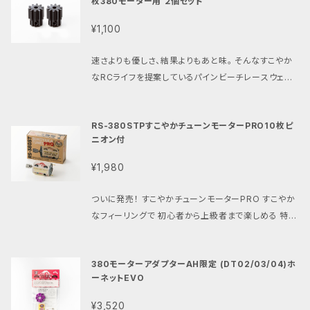
枚380モーター用 ２個セット
乳酸（Poly Lactic Acid）の略で、植物由来のバイオ
ない私たち パインビーチレースウェイが チューニング
ラベル ・ホーネットEVOにもDT02/03にもグラスホッ
マスプラスチックです。トウモロコシやサトウキビなどを
とテストを繰り返し デビューした「すこやかチューンモ
¥1,100
パー1.2、 ホーネット、ワイルドワン、アタックバギー、 マ
発酵させて作られた乳酸を重合して作られます。石油由
ーター」 ファンの皆様のご要望にお応えして グラスホ
イティフロッグ系にもラベルがマッチする ユニバーサル
来のプラスチックの代替として注目されており、生分解
ッパー、ワイルドワン、マイティフロッグ等 右側にモータ
速さよりも優しさ、結果よりもあと味。 そんなすこやか
デザインモーターラベル ・初心者から上級者まで楽し
性があり、環境負荷が低いという特徴があります。 ） 軽
ーを取り付けるラジコンに ロゴが見える様にカスタム
なRCライフを提案しているパインビーチレースウェイ
める安定のすこやかフィーリング その名も「すこやかチ
量：シュラウド、マウント、ガード、３点の合計の重量はわ
しました。 ・初心者から上級者まで楽しめる安定のすこ
より すこやかチューンモーターシリーズをさらにすこや
ューンモーターEVO」です。 ・その最大の特徴はタミヤ
ずか約13.５グラム。 付属の30ミリファン、ビス類6本を
やかフィーリング ・右側にモーターマウントするラジコ
かにカスタムできる ブラックハードコートジュラルミン
製マシンにジャストフィットの 08モジュールの10枚ピ
含めた総重量も約27.０グラムです。 冷却効果と軽さ
ンに適したデザイン ・好評の極太14ゲージシリコンケ
RS-380STPすこやかチューンモーターPRO10枚ピ
製ピニオンギアです。 安心の２個セットとなります。 皆
ニオンが取り付けられている事です。 ・ピニオンギアは
を両立した、 夏のパインビーチスタイルの必須アイテム
ーブルにギボシ端子の親切仕様。 どなたでも簡単に配
ニオン付
さんに可愛がって頂いているすこやかチューンモーター
ジュラルミンに硬質アルマイト加工を施しました。 ピニ
です。 唯一の欠点は、せっかくの「すこやかチューン」が
線が完了。 その名も「すこやかチューンモーターライト」
専用の ピニオンギアにブラック硬質アルマイトを施しま
オンギア表面を硬く滑らかにして駆動効率と耐久性を
¥1,980
隠れてしまうことですが、その冷却効果は絶大。 暑い時
です。 ・その最大の特徴はタミヤ製マシンにジャストフ
した。 その最大の特徴は １:ブラック硬質アルマイトの
向上させました。 ・当ショップ内で販売中の PBRW00
期もすこやかにラジコンを楽しみたい、 そんな皆さんに
ィットの 08モジュールの10枚ピニオンが取り付けられ
視認性です。 特にタミヤ製の白いスパーギアとの バッ
2の380モーターアダプター (ホーネットEVO.DT02/
ついに発売！ すこやかチューンモーターPRO すこやか
使って頂けたら嬉しいです。 セット内容： ファンシュラウ
ている事です。 ・ピニオンギアはジュラルミンに硬質ア
クラッシュの確認がしやすくなりました。 ２:ブラック硬
03用) https://shop.pbrw.net/items/80196197
なフィーリングで 初心者から上級者まで楽しめる 特別
ド ファンベース ファンガード 30ミリファン 3x14ビス
ルマイト加工を施しました。 ピニオンギア表面を硬く滑
質アルマイトは摩耗した際には 下地のジュラルミンの
https://shop.pbrw.net/items/76684404 PBR
仕様の380モーター 「すこやかチューンモーター」に
x1 3x20ビスx5 品番：PBRW-401 ※3Dプリンター
らかにして駆動効率と耐久性を向上させました。 ・当シ
銀色が見えてくるので 寿命の判断も容易になります。
W022の380モーターアダプターMK2 (グラスホッパ
待望のPROバージョンが追加されました。 全国各地の
特有の積層跡やバリなどあります。 気になる方は、仕
ョップ内で販売中の PBRW002Bの380モーターアダ
・380ブラシモーター用 ・イモネジ付き ・ジュラルミン
380モーターアダプターAH限定 (DT02/03/04)ホ
ー1.2 マイティフロッグ ワイルドワン等用) https://sh
イベントに参加し 直接ユーザー様からの貴重なご意
上げや塗装等の後処理お願いします。 ※モーター配線
プターアルマイト仕様 (DT02/03/04/ホーネットEVO
製ハードコートアルマイト仕上げ ・08モジュール10T
ーネットEVO
op.pbrw.net/items/68348694 https://shop.p
見を フィードバックしました。 ・モーターケーブルは無く
の取り出し穴は4ヶ所ございます。 お使いのモーターの
用) PBRW022の380モーターアダプターMK2アルマ
・すこやかチューンモーター純正ピニオン ・グラスホッ
brw.net/items/76684274 と併用する事でどなた
ても大丈夫。 ・グラスホッパー、マイティフロッグ、ワイル
配線に合わせて 取り出し穴を選択してください。 ※PL
イト仕様 (グラスホッパー1.2 マイティフロッグ ワイルド
¥3,520
パーやホリデーバギーに最適。 PBRW-0810