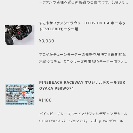
ーファンの皆様へ送る新製品のご案内です。 【380モ
して 駆動効率と耐久性を向上させました。 ・当ショップ
ーターアダプター タミヤDT-02 DT-03 DT-04 ホー
内で販売中の PBRW002Bの380モーターアダプター
ネットEVO RC10 VINTAGE SERIES用】 タミヤDT0
(DT02/03/04/ホーネットEVO用) PBRW022の38
すこやかファンシュラウド DT02.03.04.ホーネッ
2/03/04やホーネットEVOにタミヤ純正ピニオン付38
0モーターアダプターMK2 (グラスホッパー1.2 ホーネ
トEVO 380モーター用
0モーターを取り付ける為のジュラルミン製のモーター
ット マイティフロッグ ワイルドワン等用) と併用する事
アダプターです。 モーターの放熱と軽量化が考えられ
¥3,080
でどなたでも簡単にタミヤ製 DTシリーズ、グラスホッ
たデザイン。 スパーギアとの接触面を最適化する厚さ。
パー1.2、マイティフロッグ、 ワイルドワン、ホーネット等
モーター取付穴は自由度があり、バックラッシュ調整が
すこやかチューンモーターの発熱を解決する画期的な
をすこやか仕様に カスタムする事ができます。 ・気にな
可能です。 タミヤ純正のプラスチックアダプターですと、
冷却システム。 DTシリーズ専用380モーター用ファン
る性能は キット標準の380モーターに対して 低速から
熱や衝撃に弱いため長時間の走行が難しいです。パイ
シュラウドが新登場！ すこやかチューンモーターですこ
最高速まで確実なパワー感がありながら ノーマル380
ンビーチレースウェイでは長年380モーターレギュレ
やかに走るパインビーチスタイル。 マシンにもバッテリ
モーターと一緒に走行出来る 扱いやすい出力特性と
ーションのレースを開催しており培ったノウハウにより
PINEBEACH RACEWAY オリジナルデカールSUK
ーにもお財布にも優しいこのパインビーチスタイルの
なっています。 ・入手困難なピニオン付380モーターの
本製品を開発しております。 品番：PBRW-002B 製品
OYAKA PBRW071
最大の問題がモーターの発熱です。 燃費が良いのでつ
代用にも 540モーターでは負担が心配なビンテージ
名：【380モーターアダプター タミヤDT-02 DT-03 D
い走り続けて、すこチュンがパワーダウン…そんな経験
タミヤRCにも ローカルルールやショップ主催のワンメ
¥1,100
T-04 ホーネットEVO RC10 VINTAGE SERIES用】
をされた方もいらっしゃるかと思います。 もちろん、
イクレースにも 1人でも仲間達とも楽しめる特性です。
・この部品は パインビーチレースウェイ 380モーター
我々パインビーチレースウェイでもよくありました。 が！
・速さだけ、パワーだけではない 程よいパワーのラジコ
パインビーチレースウェイオリジナルデザインデカール
クラス 公認パーツです。 ・380モーターの取付けには
そんなお悩みもこれですこやかに解消！ パインビーチ
ンの楽しさを 知っている皆さんの為のモーターです。 ・
SUKOYAKA バージョンです。 ・これまでのデカールの
付属の2.6mm x 6mmネジをご使用ください。 ・ギア
での過酷なテストを繰り返し 遂に完成したこのすこや
ご使用の前には性能維持の為、 軸受けにメタルオイル
人気デザインを厳選。 ・新たにすこやかチューンモータ
ボックスとの取付けには 3mm x 6mmネジ をご用意
かファンシュラウドは あなたのすこチュンを常に冷却し