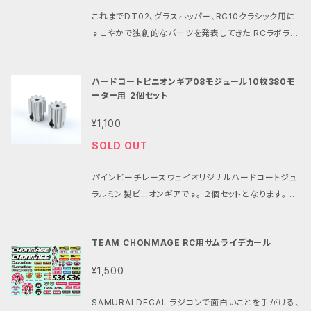
ル380モーターと一緒に走行出来る 扱いやすい出力
ィーリングを とことん楽しんで頂けたら嬉しいです。 パ
プターです。 モーターの放熱と軽量化が考えられたデ
これまでDT02、グラスホッパー、RC10クラシック用に
特性となっています。 ・入手困難なピニオン付380モー
インビーチでの過酷なテストを繰り返し完成した フロ
ザイン。 タミヤ純正のプラスチックアダプターですと、
すこやかで独創的なパーツを発表してきた RCラボラト
ターの代用にも 540モーターでは負担が心配なビン
ントワイドホイールは先日開催された VINTAGE BAS
熱や衝撃に弱いため長時間の走行が難しいです。 パイ
リーとパインビーチレースウェイより 京商ビートルのカ
テージタミヤRCにも ローカルルールやショップ主催の
H 4.0 （ビンテージバッシュ4.０） でもその性能とデザ
ンビーチレースウェイでは 長年380モーターレギュレ
スタムに欠かせないアイテムの登場です。 その色褪せ
ワンメイクレースにも 1人でも仲間達とも楽しめる特
インが高く評価されました。 ・コンセプト：京商ビートル
ハードコートピニオンギア08モジュール10枚380モ
ーションの レースを開催しており培ったノウハウにより
ない走りとユニークなシルエットが 魅力の京商ビート
性です。 ・速さだけ、パワーだけではない 程よいパワー
をリアルなスタイルで楽しめるフロントホイール。 ・特
ーター用 ２個セット
本製品を開発しております。 スパーギアとの接触面を
ル。 ロ・マン380Sモーターとのコラボでさらに その走
のラジコンの楽しさを 知っている皆さんの為のモータ
徴１: 純正リアホイールと同じジェリービーンズデザイ
最適化する厚さ。 モーター取付穴は自由度があり バッ
りを深く味わえる現代にリアルで クールなリアホイー
¥1,100
ーです。 ・ご使用の前には性能維持の為、 軸受けにメ
ン。 ・特徴２: 京商スコーピオン、トマホークにも対応。
クラッシュ調整が可能です。 品番：PBRW-002AH 製
ルのセットが誕生しました。 独創的ですこやかなフィー
タルオイル (ベアリングオイル、浸透潤滑剤でも可)を
・特徴３:京商ビンテージシリーズデザイナー粉川章氏
SOLD OUT
品名：タミヤDT02/03/04ホーネットEVO用
リングを とことん楽しんで頂けたら嬉しいです。 パイン
注油してからご使用ください。 パワーアップと長寿命に
公認 ・特徴４:純正840ベアリングで取付完了するボル
380モーターアダプター AHパープル限定 PBRW002
ビーチでの過酷なテストを繰り返し完成した フロント
繋がります。 ・限定生産の為数に限りがございます。 品
トオン設計。 ・特徴５:純正リアホール又はPBRW-3D2
パインビーチレースウェイオリジナルハードコートジュ
AH 380 Motor adapter Purple Anodized for D
ワイドホイールは先日開催された VINTAGE BASH
番:PBRW-038P
2ヘックスリアホイールとの併用可能。 ・特徴６: 材料
ラルミン製ピニオンギアです。 ２個セットとなります。 リ
T02/03/04/HORNET-EVO By ATSUSHI HARA
4.0 （ビンテージバッシュ4.０） でもその性能とデザイ
は強靭で特に耐衝撃性が優れた熱可塑性樹脂ポリア
クエストにお応えしてピニオンギアのみの販売を開始
¥3520 tax in ・この部品はパインビーチレースウェイ
ンが高く評価されました。 ・コンセプト：京商ビートルを
ミド系のPA12を採用。 ・特徴７:塗装しやすい白色成
します。 ・380ブラシモーター用 ・イモネジ付き ・ジュ
380モータークラス 公認パーツです。 ・380モーター
リアルなスタイルで楽しめるリアホイール。 ・特徴１: 純
TEAM CHONMAGE RC用サムライデカール
型。 素材について: ・SLS方式は高い強度と耐久性を
ラルミン製ハードコートアルマイト仕上げ ・08モジュ
の取付けには 付属の2.6mm x 6mmネジをご使用く
正リアホイールと同じジェリービーンズデザイン。 ・特
持つ部品を 造形できる3Dプリンターの造形方式です。
ール10T ・すこやかチューンモーター純正ピニオン ・グ
ださい。 ・ギアボックスとの取付けには 3mm x 6mm
徴２: ヘックスホイールハブ採用で 京商ターボスコー
¥1,500
FDMやSLA方式と比較してより機能的な部品の 製造
ラスホッパーやホリデーバギーに最適。 PBRW
ネジ をご用意ください。 ・2.6×6mmのネジ穴は 少し
ピオン、オプティマにも対応。 ・特徴３:京商ビンテージ
に適しており様々な産業で活用されています。 ・ラッカ
-0810
大きいので スパーギアとピニオンギアのバックラッシュ
シリーズデザイナー粉川章氏公認 ・特徴４: 材料は強
SAMURAI DECAL ラジコンで面白いことを手がける、
ー塗料、瞬間接着剤との親和性も高く、染色性も良好で