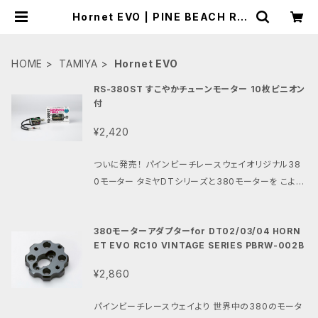
Hornet EVO | PINE BEACH RC
RACEWAY
HOME
TAMIYA
Hornet EVO
RS-380ST すこやかチューンモーター 10枚ピニオン
付
¥2,420
ついに発売！ パインビーチレースウェイオリジナル38
0モーター タミヤDTシリーズと380モーターを こよな
く愛してやまない私たち パインビーチレースウェイが
チューニングとテストを繰り返し 初心者から上級者ま
380モーターアダプターfor DT02/03/04 HORN
で楽しめる 特別仕様の380モーターを作りました。 そ
ET EVO RC10 VINTAGE SERIES PBRW-002B
の名も「すこやかチューン」モーターです。 その最大の
特徴はタミヤ製マシンに ジャストフィットの08モジュ
¥2,860
ールの10枚ピニオンが 取り付けられている事です。 ・
今回からジュラルミン製ピニオンギアに 硬質アルマイ
パインビーチレースウェイより 世界中の380のモータ
ト加工を施しました。 ピニオンギア表面を硬く滑らかに