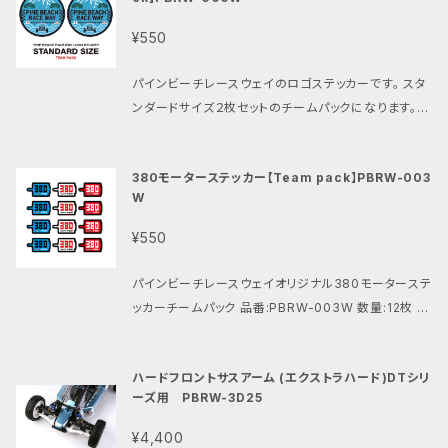
がでしょうか？ 対候性の高品質な素材にて印刷を行っ
す。 ・特定の車種用のボディではありません。 装着に付
うです。 元祖ビッグウィッグでは再現できてなかった フ
ておりますので 色あせなどはございません。 円形にカ
きましては既存のカットラインを使わず に慎重にカット
¥550
レッシュエアを取り込みたい。（設計好き） さらに冷却フ
ット済みです。 素材は対候性・耐久性の高い高級素材
ラインを決めて下さい。 ・限定生産の為数に限りがござ
ァンですこやかチューンモーターを 冷やしたい。（すこチ
で制作しております。
います。 ボディ全長:約360㍉ ボディ最大幅:約135㍉
パインビーチレースウェイのロゴステッカーです。 スタ
ュン好き） とお互いの好きが詰まったエアインテークが
ボディ最小幅:約120㍉ 対応ホイールベース:約260〜
ンダードサイズ２枚セットのチームパックになります。
このすこやかウイッグです。 (撮影の為に塗装しており
280㍉ 品番：PBRW-243S 2025/10/10
静岡県沼津市の松林（パイン）の中に存在しているパイ
ます。) 特徴: ・ホーネットボディにジャストフィットする
ンビーチレースウェイ。 富士山と松林、そして駿河湾を
専用設計。 ・２ミリの穴（2カ所）を開ける為のガイドに
380モーターステッカー【Team pack】PBRW-003
イメージしたデザインです。 品番:PBRW-005W 数量:
もなるパーツは ウイッグ部分を裏側からしっかりと固
W
2枚 サイズ:43mm×43mm ラジコンのボディや工具
定します。 ・外寸30ミリファン（別売）をスマートに装着
箱などにいかがでしょうか？ 円形にカット済みです。 素
出来る ファンマウントが付属。 ・すこやかウイッグ取付
¥550
材は対候性・耐久性の高い高級素材で制作しておりま
用、ファン取付用、マウント取付用と必要なビスが全て
す。
付属。 ・未塗装でも無骨な雰囲気のブラックグレー系
パインビーチレースウェイオリジナル380モーターステ
の樹脂成形。 素材について: ・SLS方式は高い強度と
ッカーチームパック 品番:PBRW-003W 数量:12枚 サ
耐久性を持つ部品を造形できる事が 特徴の3Dプリン
イズ:15mm×10mm ブルー・ホワイト・レッド各色4
ターの造形方式です。 FDMやSLA方式と比較してより
枚 合計12枚のセットとなります。 １枚のサイズは幅1
ハードフロントサスアーム (エクストラハード)DTシリ
機能的な部品の製造に 適しており様々な産業で活用
5mm×縦10mmのあらゆるラジコンに貼りやすいサイ
ーズ用 PBRW-3D25
されています。 ・ラッカー塗料、瞬間接着剤との親和性
ズとなっております。 モーターの形にカット済みです。
も高く、染色性も良好です。 品番:PBRW-3D01 内容:
素材は耐候性・耐久性の高い高級素材で制作しており
¥4,400