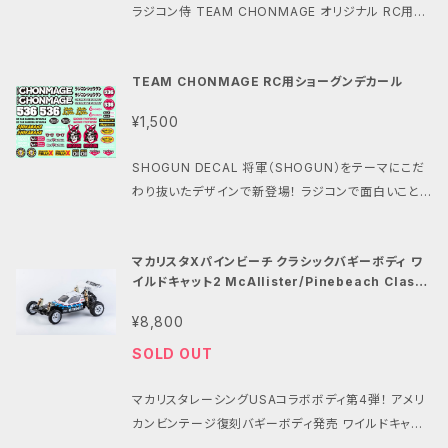
調整が 可能です。 ・特典として特別カラーの パインビ
靭で特に耐衝撃性が優れた熱可塑性樹脂ポリアミド系
ラジコン侍 TEAM CHONMAGE オリジナル RC用ス
す。 商品名：フロントワイドホイールセット 京商ビート
ーチレースウェイオリジナル、 380モーターステッカー
のPA12を採用。 ・特徴５:塗装しやすい白色成型。 素材
ポンサー風デカール ・どんなマシンでも「ちょっとしたこ
ル用 8ミリベアリング用 Front wide Wheels (Set
と パインビーチロゴステッカーミニが含まれています。
について: ・SLS方式は高い強度と耐久性を持つ部品
だわり」をがデザインコンセプト ・A5サイズで白が透け
of 2) for Kyosho Scorpion series (8mmBall b
このパーツの問い合わせにつきましては、パインビーチ
を 造形できる3Dプリンターの造形方式です。 FDMやS
TEAM CHONMAGE RC用ショーグンデカール
にくく、発色のよい豪華シルク印刷 ・使い勝手の良いデ
earing) 品番：PBRW-3D21 素材：ポリアミド系PA12
レースウェイまでお問い合わせください。
LA方式と比較してより機能的な部品の 製造に適して
カール全２８種類 ・ダートやレースに映えるスポンサー
重量：約13.7グラム(片方) 外径：約43.7ミリ 全福：約
¥1,500
おり様々な産業で活用されています。 ・ラッカー塗料、
風デザイン
34.0ミリ 対応タイヤ径：約40.5ミリ オフセット：±0 ベ
瞬間接着剤との親和性も高く、染色性も良好です。 商
アリングサイズ：840、850 セット内容：フロントホイー
SHOGUN DECAL 将軍（SHOGUN）をテーマにこだ
品名：リアヘックスホイールセット 京商ビートル用 1
ルx２(未塗装) 発展性と楽しみ方: ※おすすめタイヤ：h
わり抜いたデザインで新登場！ ラジコンで面白いことを
2ミリヘックスハブ用 Rear wide Wheels (Set of
ttps://rc.kyosho.com/ja/sct002sc.html ※ホイ
手がける、 ラジコン侍TEAM CHONMAGE オリジナ
2) for Kyosho Scorpion series (12mm Hex Hu
ールナット：https://rc.kyosho.com/ja/1-n4055n.
ル RC用スポンサー風デカール ・どんなマシンでも「ち
b ) 品番：PBRW-3D23 素材：ポリアミド系PA12 重
マカリスタXパインビーチ クラシックバギーボディ ワ
html ※リアホイールも交換したい場合：https://rc.k
ょっとしたこだわり」をがデザインコンセプト ・A5サイ
量：約12.8グラム(片方) 外径：約43.7ミリ 全福：約34.
イルドキャット2 McAllister/Pinebeach Classi
yosho.com/ja/scw020b.html ※京商ビンテージ
ズで白が透けにくく、発色のよい豪華シルク印刷 ・使い
0ミリ 対応タイヤ径：約40.5ミリ オフセット：±0 セット
c Buggy Body Wildcat 2 PBRW-243S
スコーピオンシリーズ全般に対応しております。 ※気
勝手の良いデカール全２８種類 ・ダートやレースに映え
内容：リアホイールx２(未塗装) 発展性と楽しみ方: ※
¥8,800
になるフィーリングはノーマルの細いタイヤに 比べて
るスポンサー風デザイン
おすすめタイヤ：https://rc.kyosho.com/ja/sct00
SOLD OUT
マイルドで扱いやすいフィーリングです。 初心者には扱
2sc.html ※必須パーツ：https://rc.kyosho.com/j
いやすく、ベテランにはトラッククラス的な やり甲斐の
a/scw020b.html ※京商ビンテージスコーピオンシ
マカリスタレーシングUSAコラボボディ第4弾！ アメリ
あるフィーリングを楽しめます。 ※パインビーチレース
リーズ全般に対応しております。 ※初心者には扱いや
カンビンテージ復刻バギーボディ発売 ワイルドキャット
ウェイ 380モータークラス 公認パーツです。 ※SLS方
すく、ベテランにはトラッククラス的な やり甲斐のある
2 (Wildcat 2) McAllister Racing（マカリスターレ