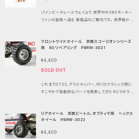
でも簡単にタミヤ製ホーネットEVO、 DTシリーズ,グラ
ドワンに 装着した時にラベルの文字が逆さまになる。
A素材の特性上、高温となる場所での保管にはご注意
ワン等用) と併用する事でどなたでも簡単にタミヤ製
B
スホッパー1.2,マイティフロッグ,ワイルドワン,ホーネッ
と言ったご意見に対応した新バージョンです。 すこやか
ください。
DTシリーズ、グラスホッパー1.2、マイティフロッグ、 ワ
パインビーチレースウェイより 世界中の380モーター
ト等をすこやか仕様にカスタムする事ができます。 ・気
なフィーリングと ジュラルミン製ハードコートアルマイ
イルドワン、ホーネット等をすこやか仕様に カスタムす
ファンの皆様へ送る 新製品のご案内です。 世界戦から
になる性能はキット標準の380モーターに対して 低速
ト 10枚ピニオンはそのままに モーターケーブルを無く
る事ができます。 ・気になる性能は キット標準の380
すこやかまで… 日本を代表する元RC世界チャンピオン
から最高速まで確実なパワー感がありながら ノーマル
し ラベルのデザインを一新しました。 その最大の特徴
モーターに対して 低速から最高速まで確実なパワー感
華麗でアグレッシブなドライビングスタイルと パープル
380モーターと一緒に走行出来る 扱いやすい出力特
はタミヤ製マシンに ジャストフィットの08モジュールの
フロントワイドホイール 京商スコーピオンシリーズ
がありながら ノーマル380モーターと一緒に走行出来
アルマイトのマシンと言えば 知らぬ者はいないアツシ・
性となっています。 ・入手困難なピニオン付380モータ
10枚ピニオンが 取り付けられている事です。 ・ジュラル
用 8ミリベアリング PBRW-3D21
る 扱いやすい出力特性となっています。 ・入手困難な
ハラ。 数多くのレース経験を元に自身のレーシングチ
ーの代用にも 540モーターでは負担が心配なビンテ
ミン製ピニオンギアに 硬質アルマイト加工を施しまし
ピニオン付380モーターの代用にも 540モーターでは
ーム 「HARA RACING」を立ち上げた生粋のレーサ
¥4,400
ージタミヤRCにも ローカルルールやショップ主催のワ
た。 ピニオンギア表面を硬く滑らかにして 駆動効率と
負担が心配なビンテージタミヤRCにも ローカルルー
ー。 ビックレースはもちろんローカルレースやRCイベ
ンメイクレースにも 1人でも仲間達とも楽しめる特性
耐久性を向上させました。 ・当ショップ内で販売中の P
SOLD OUT
ルやショップ主催のワンメイクレースにも 1人でも仲間
ントにも 積極的に参加してRC界を盛り上げてくれてい
です。 ・速さだけ、パワーだけではない 程よいパワーの
BRW002Bの380モーターアダプターアルマイト仕様
達とも楽しめる特性です。 ・速さだけ、パワーだけでは
る。 そんなアツシ・ハラ氏の情熱を纏った DT02/03/0
ラジコンの楽しさを 知っている皆さんの為のモーター
(DT02/03/04/ホーネットEVO用) PBRW022の38
これまでDT02、グラスホッパー、RC10クラシック用に
ない 程よいパワーのラジコンの楽しさを 知っている皆
4 ホーネットEVO用380モーターアダプターが登場で
です。 ・ご使用の前には性能維持の為、軸受けにメタル
0モーターアダプターMK2アルマイト仕様 (グラスホッ
すこやかで独創的なパーツを発表してきた RCラボラト
さんの為のモーターです。 ・ご使用の前には性能維持
す。 アツシ・ハラのパーソナルカラーにアルマイトされ
オイル (ベアリングオイル、浸透潤滑剤でも可)を 注油
パー1.2 マイティフロッグ ワイルドワン等用) と併用す
リーとパインビーチレースウェイより 京商ビートルのカ
の為、 軸受けにメタルオイル (ベアリングオイル、浸透
た 380モーターアダプター(DT02/03/04/EVO用)を
してからご使用ください。 パワーアップと長寿命に繋が
る事でどなたでも簡単にタミヤ製 DTシリーズ、グラス
スタムに欠かせないアイテムの登場です。 その色褪せ
潤滑剤でも可)を 注油してからご使用ください。 パワー
装着する事で すこやかなレーシングマインドを主張す
リアホイール 京商ビートル、オプティマ用 ヘックス
ります。 ・限定生産の為数に限りがございます。 ※発送
ホッパー1.2、マイティフロッグ、 ワイルドワン、ホーネッ
ない走りとユニークなシルエットが 魅力の京商ビート
アップと長寿命に繋がります。 ・限定生産の為数に限り
る事が出来ます。 【タミヤDT-02/03/04/EVO専用38
ホイール PBRW-3D22
日時の指定が出来ますが、発送が多い場合は ご指定さ
ト等をすこやか仕様に カスタムする事ができます。 ・気
ル。 ロ・マン380Sモーターとのコラボでさらに その走
0モーターアダプター】 タミヤDT02/03/04ホーネット
がございます。 品番:PBRW-038R
れた日時に間に合わない場合がございます。 予めご了
になる性能は キット標準の380モーターに対して 低
りを深く味わえる現代にリアルで クールなフロントホ
EVOにすこやかチューンや タミヤ純正ピニオン付380
¥4,400
速から最高速まで確実なパワー感がありながら ノーマ
イールのセットが誕生しました。 独創的ですこやかなフ
承ください。 品番:PBRW-038EVO
モーターを取り付ける為の ジュラルミンモーターアダ