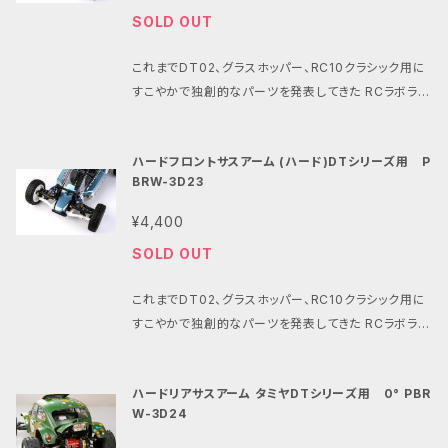
エアインテーク部品x１ エアインテーク基部x１ 30ミ
ます。
SOLD OUT
リファンマウントx１ ウイッグ固定用M2/6mmビスx２
ファン固定用M2.6/15mmビスx２ マウント固定用M3/
これまでDT02、グラスホッパー、RC10クラシック用に
8mmビスx２ ご注意ください: ・ウィッグ取付には1.27
すこやかで独創的なパーツを発表してきた RCラボラト
㍉六角レンチが必要です。 ・レンチはホームセンター等
リーとパインビーチレースウェイより タミヤDTシリー
で¥100程度で購入出来ます。 ・限定生産の為、数に限
ズの足廻りカスタムにおすすめアイテムの登場です。 シ
りがございます。 ・画像の商品は塗装したものです。 ・
ハードフロントサスアーム (ハード)DTシリーズ用 P
ンプルな構造と多様なカスタムパーツによる高い自由
お届けする商品はファンマウント同様の ブラックグレ
BRW-3D23
度が魅力のタミヤDTシリーズ。 すこやかチューンモー
ー系の成形色となっております。 ・こちらの商品はホー
ターとの相乗効果で初心者からベテランまですこやか
ネット用です。 ・ホーネットEVOのボディにも装着は可
¥4,400
な走りを深く長く味わえる現代に誕生したDTシリーズ
能ですが、 ホーネットとホーネットEVOはモーターの
SOLD OUT
の走りにさらなる磨きを掛けるサスアームです。 ノーマ
位置が異なる為、 付属の30ミリファンマウントでは ホ
ルのサスアームに比べて圧倒的な剛性を誇るエクスト
ーネットEVOのモーターを冷却する事は出来ません。 ・
これまでDT02、グラスホッパー、RC10クラシック用に
ラハードサスアームです。 シャープなコーナリングを獲
一部のビレットタイプの30ミリファンは取り付け出来
すこやかで独創的なパーツを発表してきた RCラボラト
得するために様々な形状をテストしこの形状になりま
ない場合があります。 ※発送日時の指定が出来ます
リーとパインビーチレースウェイより タミヤDTシリー
した。 一年以上の過酷なテストを繰り返したこのサスア
が、発送が多い場合は ご指定された日時に間に合わ
ズの足廻りカスタムにおすすめアイテムの登場です。 シ
ームは 路面の凹凸をダイレクトにダンパーに伝えなが
ない場合がございます。 予めご了承ください。
ハードリアサスアーム タミヤDTシリーズ用 0° PBR
ンプルな構造と多様なカスタムパーツによる高い自由
ら、 タイヤの性能を確実に発揮させる事が出来ます。
W-3D24
度が魅力のタミヤDTシリーズ。 すこやかチューンモー
ハイグリップタイヤ、ハイグリップ路面、高速コーナー、
ターとの相乗効果で初心者からベテランまですこやか