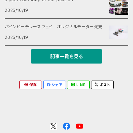
較してより機能的な部品の 製造に適しており様々な産
チレースウェイ 380モータークラス 公認パーツです。
プタイヤ、ハイグリップ路面、高速コーナー、すこやかチ
インのサスアームのセットです。 ・限定生産の為、数に
に装着可能。 ・特徴３:独自テストによる適度なしなりを
業で活用されています。 ・ラッカー塗料、瞬間接着剤と
2025/10/19
※SLS方式特有の整形痕やバリなどがある可能性が
ューンモーターとの抜群の相性になっています。 シャ
限りがございます。 ・お届けする商品は白系の成形色
獲得した形状。 サスアームに-0.5°のトーインを付けて
の親和性も高く、染色性も良好です。 商品名：ハードリ
あります。気になる方は、仕上げや塗装等の後処理お
ープでリニアなフィーリングをとことん楽しんで頂けた
となります。 ・こちらの商品はタミヤDT-02,03,04用
いるため、リアのグリップ感が得られます。 ・特徴４:オプ
アサスアームセット タミヤDTシリーズ用 0° Hard
願いします。 ※装着前に一度樹脂部分をクリアー等で
ら嬉しいです。 パインビーチでの過酷なテストを繰り返
パインビーチレースウェイ オリジナルモーター発売
です。 ・こちらの商品にサスピン、ハブ等は含まれてお
ションのサスピンにも、純正のスクリューピンにも対応
rear lower suspension arm set 0° for Tamiya
コーティングすると砂埃の付着等の汚れを防ぐ事が出
し完成した ハードサスアームは先日開催されたVINTA
りません。 ・お届けする商品は白系の成形色となりま
したデザイン。 ・特徴５:純正サスアーム(2ケ)よりも多い
DT series 品番：PBRW-3D24 素材：ポリアミド系P
2025/10/19
来ます。 またはお好きな色で塗装をしてお楽しみくださ
GE BASH 4.0 （ビンテージバッシュ4.０） でもその性
す。 ・発送日時の指定が出来ますが発送が多い場合は
ダンパー取付穴(3ケ) ・特徴６: 材料は強靭で特に耐衝
A12 重量：約9.9グラム(片方) 対応車種：タミヤDT-0
い。 【ご注意ください】 ・限定生産の為、数に限りがござ
能とデザインが高く評価されました。 ・コンセプト：タミ
ご指定された日時に 間に合わない場合がございます。
撃性が優れた熱可塑性樹脂ポリアミド系のPA12を採
2,03,04 オフセット：0° セット内容：サスアームx２(未
います。 ・お届けする商品は白系の成形色となります。
ヤDTシリーズ(02.03.04)専用の軽量で高剛性なサス
予めご了承ください。 ・このパーツの問い合わせにつき
用。 ・特徴７:塗装しやすい白色成型。染色性も良好で
記事一覧を見る
塗装) 発展性と楽しみ方: ※おすすめパーツ:https://
・こちらの商品はタミヤDT-02,03,04用です。 ・こちら
アーム。 ・特徴１: 純正サスアーム同様の寸法ながら軽
ましては、 パインビーチレースウェイまでお問い合わせ
す。 素材について: ・SLS方式は高い強度と耐久性を持
www.tamiya.com/japan/products/53301/inde
の商品にサスピン、ハブ等は含まれておりません。 ・お
量で高剛性。 ・特徴２: タミヤDTシリーズ(02.03.04)
ください。
つ部品を 造形できる3Dプリンターの造形方式です。 F
x.html ※パインビーチレースウェイ 380モータークラ
届けする商品は白系の成形色となります。 ・発送日時
に装着可能。 ・特徴３:独自テストによる適度なしなりを
DMやSLA方式と比較してより機能的な部品の 製造に
ス 公認パーツです。 ※SLS方式特有の整形痕やバリな
の指定が出来ますが発送が多い場合はご指定された
獲得した形状。 サスアームに-1.0°のトーインを付けて
適しており様々な産業で活用されています。 ・ラッカー
保存
シェア
LINE
ポスト
どがある可能性があります。気になる方は、仕上げや塗
日時に 間に合わない場合がございます。予めご了承く
いるため、さらなるリアのグリップ感が得られます。 サ
塗料、瞬間接着剤との親和性も高く、染色性も良好で
装等の後処理お願いします。 ※装着前に一度樹脂部分
ださい。 ・このパーツの問い合わせにつきましては、 パ
スアームのポンチマーク２つが目印です。 ・特徴４:オプ
す。 商品名：ハードリアサスアームセット タミヤDTシ
をクリアー等でコーティングすると砂埃の付着等の汚
インビーチレースウェイまでお問い合わせください。
ションのサスピンにも、純正のスクリューピンにも対応
リーズ用 -0.5° Hard rear lower suspension ar
れを防ぐ事が出来ます。 またはお好きな色で塗装をし
したデザイン。 ・特徴５:純正サスアーム(2ケ)よりも多い
m set -0.5°for Tamiya DT series 品番：PBRW-
てお楽しみください。 【ご注意ください】 ・限定生産の
ダンパー取付穴(3ケ) ・特徴６: 材料は強靭で特に耐衝
3D26 素材：ポリアミド系PA12 重量：約9.9グラム(片
為、数に限りがございます。 ・お届けする商品は白系の
撃性が優れた熱可塑性樹脂ポリアミド系のPA12を採
方) 対応車種：タミヤDT-02,03,04 オフセット：-0.5°
成形色となります。 ・こちらの商品はタミヤDT-02,03,
用。 ・特徴７:塗装しやすい白色成型。染色性も良好で