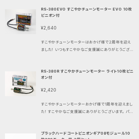
(ベアリングオイル、浸透潤滑剤でも可)を 注油してから
ーをイメージしたデザインを追加。 ・素材と印刷方法を
ください。 ・2.6×6mmのネジ穴は 少し大きいのでスパ
心ゆくまですこやかな走行を楽しむことができます。 ・
RS-380EVO すこやかチューンモーター EVO 10枚
ご使用ください。 パワーアップと長寿命に繋がります。
見直し、柔軟性、発色、隠蔽力を高めました。 ・限定生産
ーギアとピニオンギアのバックラッシュ調整が可能で
コンセプト：意外と過酷なすこやかチューンモーターを
ピニオン付
・限定生産の為数に限りがございます。 品番:PBRW-0
の為売り切れ次第、販売終了します。 ・透明シートにイ
す。 ・特典としてパインビーチレースウェイオリジナル、
すこやかに冷却する。 ・特徴１：モーター表面に強力な
38
ラスト部分のみ色が入っている仕様です。 ・サイズは21
380モーターステッカーとパインビーチロゴステッカー
¥2,640
空気の流れを生み出し、モーター全体を効率的に冷
0mm×140mm(A5サイズ) 品番:PBRW-071
ミニが含まれています。 このパーツの問い合わせにつ
却。 ・特徴２：穴あけ加工等不要の無加工ボルトオン設
きましては、パインビーチレースウェイまでお問い合わ
すこやかチューンモーターはおかげ様で２周年を迎え
計 すこやか冷却システム：受信機等から供給された電
せください。
ました！ いつもすこやかなご支援誠にありがとうござい
源で30ミリファンを駆動、発生した風で強制空冷をす
ます。 すこやかなラジコンとはなにかを常に追い求め
ることでモーターを冷却。 さらに風の経路を最適化し
タミヤDTシリーズと380モーターをこよなく愛する 私
たシュラウドにより、 冷却しにくいモーターシャフト側に
RS-380R すこやかチューンモーター ライト10枚ピニ
たちパインビーチレースウェイが チューニングとテスト
まで送風されます。 さらに重要な吸排気の経路も確保
オン付
を繰り返しデビューした 「すこやかチューンモーター」
し常に外気をスムーズにモーターに供給します。 すこや
もうすぐ発売される380モーターファン注目のマシン
か設計：すこやかチューン含む380モーターを取り付け
¥2,420
ホーネットEVO発売が待ちきれなくて こんなすこやか
たDTシリーズのギアケースに無加工ボルトオン設計。
チューンを作ってしまいました 特徴: ・シャーシ後端部
シュラウド部分はたった2本のビスで既存のギアケース
すこやかチューンモーターおかげ様で1周年を迎えまし
にモーターを搭載するホーネットEVOでも 配線に余裕
に簡単に取り付け可能です。 30ミリファンの取り付け
た！ すこやかなご支援誠にありがとうございます。 パイ
が出来るよう設計された 約16センチのロングケーブル
に4本のビスを使用します。 シャーシ、ギアケースへの
ンビーチレースウェイオリジナル380モーター 発売1
仕様 ・好評の極太ブラック14ゲージシリコンケーブル
穴開け加工は一切不要です。 すこやか素材：PLA素材
周年記念モデル 「すこやかチューンモーターライト」 タ
に ギボシ端子の親切仕様。 どなたでも簡単に配線が
ブラックハードコートピニオンギア08モジュール10
でFFF方式の3Dプリント製品です。（PLA素材は、ポリ
ミヤDTシリーズと380モーターを こよなく愛してやま
完了。 ・ホーネットEVOの世界観にマッチしたモーター