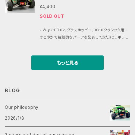
4)に装着可能。 ・特徴３:独自テストによる適度なしな
ーの造形方式です。 FDMやSLA方式と比較してより機
ターとの相乗効果で初心者からベテランまですこやか
ューンモーターとの抜群の相性になっています。 シャ
¥4,400
りを獲得した形状。 ・特徴４:オプションのサスピンに
能的な部品の 製造に適しており様々な産業で活用さ
な走りを深く長く味わえる現代に誕生したDTシリーズ
ープでリニアなフィーリングをとことん楽しんで頂けた
も、純正のスクリューピンにも対応したデザイン。 ・特
SOLD OUT
れています。 ・ラッカー塗料、瞬間接着剤との親和性も
の走りにさらなる磨きを掛けるサスアームです。 ノーマ
ら嬉しいです。 パインビーチでの過酷なテストを繰り返
徴５:純正サスアーム(2ケ)よりも多いダンパー取付穴(3
高く、染色性も良好です。 商品名：ハードフロントサスア
ルのサスアームに比べて約25％軽量でしかも圧倒的な
し完成した ハードサスアームは先日開催された VINT
ケ) ・特徴６: 材料は強靭で特に耐衝撃性が優れた熱可
これまでDT02、グラスホッパー、RC10クラシック用に
ームセット タミヤDTシリーズ用(エクストラハード) H
強度を誇るサスアームは 適度なしなりを獲得するため
AGE BASH 4.0 （ビンテージバッシュ4.０） でもその
塑性樹脂ポリアミド系のPA12を採用。 ・特徴７:塗装し
すこやかで独創的なパーツを発表してきたRCラボラト
ard front lower suspension arm set for Tamiy
に様々な形状をテストしこの形状になりました。 一年
性能とデザインが高く評価されました。 ・コンセプト：タ
やすい白色成型。染色性も良好です。 素材について: ・S
リーとパインビーチレースウェイより タミヤDTシリー
a DT series (Extra Hard ) 品番：PBRW-3D25 素
以上の過酷なテストを繰り返したこのサスアームは 路
ミヤDTシリーズ(02.03.04)専用の軽量で高剛性なサ
LS方式は高い強度と耐久性を持つ部品を 造形できる
ズの足廻りカスタムにおすすめアイテムの登場です。 シ
材：ポリアミド系PA12 重量：約12.0グラム(片方) 対応
面の凹凸をダイレクトにダンパーに伝えながら、 タイヤ
スアーム。 ・特徴１: 純正サスアーム同様の寸法ながら
3Dプリンターの造形方式です。 FDMやSLA方式と比
ンプルな構造と多様なカスタムパーツによる高い自由
車種：タミヤDT-02,03,04 セット内容：サスアームx２
の性能を確実に発揮させる事が出来ます。 ハイグリッ
もっと見る
軽量で高剛性。 ・特徴２: タミヤDTシリーズ(02.03.0
較してより機能的な部品の 製造に適しており様々な産
度が魅力のタミヤDTシリーズ。 すこやかチューンモー
(未塗装) 発展性と楽しみ方: ※おすすめパーツ:http
プタイヤ、ハイグリップ路面、高速コーナー、すこやかチ
4)に装着可能。 ・特徴３:独自テストによる適度なしな
業で活用されています。 ・ラッカー塗料、瞬間接着剤と
ターとの相乗効果で初心者からベテランまですこやか
s://www.tamiya.com/japan/products/53301/in
ューンモーターとの抜群の相性になっています。 シャ
りを獲得した形状。 ・特徴４:オプションのサスピンに
の親和性も高く、染色性も良好です。 商品名：ハードフ
な走りを深く長く味わえる現代に誕生したDTシリーズ
dex.html ※パインビーチレースウェイ 380モーター
ープでリニアなフィーリングをとことん楽しんで頂けた
も、純正のスクリューピンにも対応したデザイン。 ・特
ロントサスアームセット タミヤDTシリーズ用 Hard f
の走りにさらなる磨きを掛けるサスアームです。 ノーマ
BLOG
クラス 公認パーツです。 ※SLS方式特有の整形痕やバ
ら嬉しいです。 パインビーチでの過酷なテストを繰り返
徴５:純正サスアーム(2ケ)よりも多いダンパー取付穴(3
ront lower suspension arm set for Tamiya DT
ルのサスアームに比べて約25％軽量でしかも圧倒的な
リなどがある可能性があります。気になる方は、仕上げ
し完成した ハードサスアームは先日開催されたVINTA
ケ) ・特徴６: 材料は強靭で特に耐衝撃性が優れた熱可
series 品番：PBRW-3D23 素材：ポリアミド系PA12
強度を誇るサスアームは 適度なしなりを獲得するため
や塗装等の後処理お願いします。 ※装着前に一度樹脂
GE BASH 4.0 （ビンテージバッシュ4.０） でもその性
Our philosophy
塑性樹脂ポリアミド系のPA12を採用。 ・特徴７:塗装し
重量：約9.9グラム(片方) 対応車種：タミヤDT-02,03,
に様々な形状をテストしこの形状になりました。 一年
部分をクリアー等でコーティングすると砂埃の付着等
能とデザインが高く評価されました。 ・コンセプト：タミ
やすい白色成型。染色性も良好です。 素材について: ・S
04 セット内容：サスアームx２(未塗装) 発展性と楽し
以上の過酷なテストを繰り返したこのサスアームは 路
2026/1/8
の汚れを防ぐ事が出来ます。 またはお好きな色で塗装
ヤDTシリーズ(02.03.04)専用の軽量で高剛性なサス
LS方式は高い強度と耐久性を持つ部品を 造形できる
み方: ※おすすめパーツ:https://www.tamiya.com/
面の凹凸をダイレクトにダンパーに伝えながら、 タイヤ
をしてお楽しみください。 【ご注意ください】 ・お届けす
アーム。 ・特徴１: 純正サスアーム同様の寸法ながら軽
3Dプリンターの造形方式です。 FDMやSLA方式と比
japan/products/53301/index.html ※パインビー
の性能を確実に発揮させる事が出来ます。 ハイグリッ
る商品は商品ページの画像3.4.5.6.7.8.9枚目のデザ
量で高剛性。 ・特徴２: タミヤDTシリーズ(02.03.04)
3 years birthday of our passion