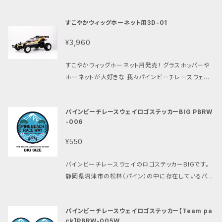
式特有の整形痕やバリなどがある可能性があります。
フィーリングを楽しめます。 ※パインビーチレースウェ
ーシング）は、 1984年頃からRCカーのボディなどを
気になる方は、仕上げや塗装等の後処理お願いします。
イ 380モータークラス 公認パーツです。 ※SLS方式
すこやかウィッグホーネット用3D-01
製造しているアメリカのブランドです。 現在も様々なボ
※装着前に一度樹脂部分をクリアー等でコーティング
特有の整形痕やバリなどがある可能性があります。気
ディを生産しています。 特にダートオーバルレース用ボ
すると砂埃の付着等の汚れを防ぐ事が出来ます。 また
¥3,960
になる方は、仕上げや塗装等の後処理お願いします。
ディの分野で 広く知られています。 オーナーが変わり
はお好きな色で塗装をしてお楽しみください。 【ご注意
※装着前に一度樹脂部分をクリアー等でコーティング
過去の栄光のアーカイブが 失われていく今、あの頃の
ください】 ・限定生産の為、数に限りがございます。 ・画
すこやかウィッグホーネット用発売！ グラスホッパーや
すると砂埃の付着等の汚れを防ぐ事が出来ます。 また
ボディを再び 今このすこやかな日本で楽しみたい！ そ
像の商品は撮影用にシルバー系に塗装したものです。
ホーネットが大好きな 我々パインビーチレースウェイ
はお好きな色で塗装をしてお楽しみください。 【ご注意
んな想いで作られた あの頃の最新のバギーボディで
・お届けする商品は白系の成形色となります。 ・こちら
が その独創性と高性能で評判のRCラボラトリーと コ
ください】 ・限定生産の為、数に限りがございます。 ・画
す。 その最大の特徴は当時の競技用バギー RC10.ス
の商品は京商ビートル用です。 ・こちらの商品にベアリ
ラボレーションをしました。 すこやかで傾奇者で高機能
像の商品は撮影用にシルバー系に塗装したものです。
コーピオン.トマホーク.から DT02、DT03、DT04な
ング、ナットは含まれておりません。 ・ホイールナットの
パインビーチレースウェイロゴステッカーBIG PBRW
なパーツを模索し続けた末に 誕生したのがこのすこや
・お届けする商品は白系の成形色となります。 ・こちら
ど様々な 2WDバギーに搭載できる事です。 ・当時の型
-006
締め過ぎにご注意下さい。 ・お届けする商品は白系の
かウイッグです。 まずはじめにカッコ良くて機能性のあ
の商品は京商ビートル用です。 ・こちらの商品にリアホ
と現在の素材で作られた新品ボディです。 ・白熱の時代
成形色となります。 ・発送日時の指定が出来ますが発
る物 そして、すこやかで、さらにロマンがある物は何だ
イールハブ、ナットは含まれておりません。 ・お届けする
¥550
を戦ったボディをすこやかなマインドで 楽しんでもらえ
送が多い場合はご指定された日時に 間に合わない場
ろうと 色々な話をする中で話題になったのがあの頃
商品は白系の成形色となります。 ・発送日時の指定が
たら嬉しいです。 ・画像は京商 スコーピオンとアルティ
合がございます。予めご了承ください。 ・このパーツの
我々が憧れた タミヤの電動RCカーシリーズの中でも
出来ますが発送が多い場合はご指定された日時に 間
パインビーチレースウェイのロゴステッカーBIGです。
マの搭載例です ・オリジナルウインドマスクシート付き
問い合わせにつきましては、 パインビーチレースウェイ
最高峰マシンで 日本を代表するレーシングカーデザイ
に合わない場合がございます。予めご了承ください。 ・
静岡県沼津市の松林（パイン）の中に存在しているパイ
・オリジナルすこやかデカール付き ・マカリスタレーシ
までお問い合わせください。
ナー由良拓也氏の ボディデザインの4WDレーシング
このパーツの問い合わせにつきましては、 パインビー
ンビーチレースウェイ。 富士山と松林、そして駿河湾を
ング製ロゴステッカー付き （ステッカーのデザインは画
バギーのビッグウィッグでした。 かつて重要な人物は派
チレースウェイまでお問い合わせください。
イメージしたデザインです。 品番:PBRW-006 数量:1
像と異なる場合があります。予めご了承ください。） ・リ
手なかつらを着用する事が多く そのイメージからビッ
パインビーチレースウェイロゴステッカー【Team pa
枚 サイズ:68mm×68mm 工具箱やお車などにいか
アウイング付き ・保護フィルム付き ・商品は未塗装で
グウィッグとは 大物や重要な人物という意味があるそ
ck】PBRW-005W