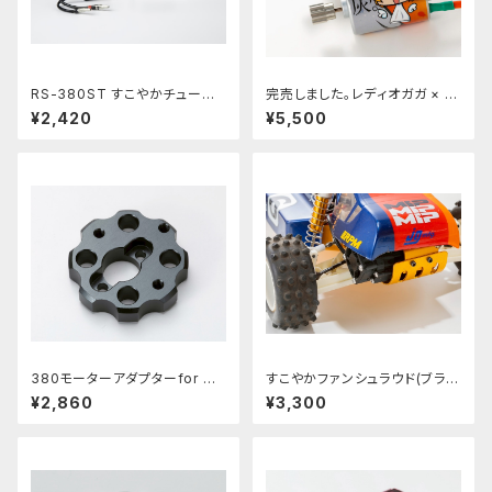
RS-380ST すこやかチューン
完売しました。レディオガガ × パ
モーター 10枚ピニオン付
イン ビーチ コラボモーター「SU
¥2,420
¥5,500
KOYAKA TUNED GAGA/SAK
URAI Edition 2026」 2個セッ
ト PBRW-038GG
380モーターアダプターfor DT
すこやかファンシュラウド(ブラッ
02/03/04 HORNET EVO RC
ク)RC10クラシックシリーズ
¥2,860
¥3,300
10 VINTAGE SERIES PBRW-
用 PBRW-402BK
002B