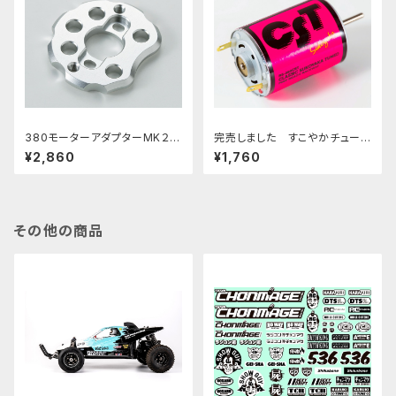
380モーターアダプターMK２
完売しました すこやかチューン
PBRW−022 グラスホッパー
モーター クラシックRS-380CS
¥2,860
¥1,760
ワイルドワン マイティーフロッ
T Classic SUKOYAKA Tune
グ ホーネット用
d Motor Neon Pink
その他の商品