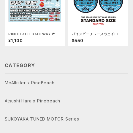
PINEBEACH RACEWAY オリ
パインビーチレースウェイロゴ
ジナルデカールSUKOYAKA P
ステッカー【Team pack】PBR
¥1,100
¥550
BRW071
W-005W
CATEGORY
McAllister x PineBeach
Atsushi Hara x Pinebeach
SUKOYAKA TUNED MOTOR Series