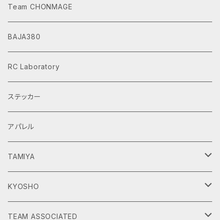
Team CHONMAGE
BAJA380
RC Laboratory
ステッカー
アパレル
TAMIYA
DT-02
KYOSHO
DT-03
Scorpion
TEAM ASSOCIATED