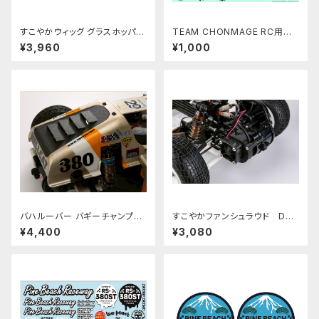
すこやかウィッグ グラスホッパー
TEAM CHONMAGE RC用サ
2用ブラックPBRW-3D03
ムライデカールBLACK & WIH
¥3,960
¥1,000
TE
バハルーバー バギーチャンプボ
すこやかファンシュラウド DT0
ディ用 ブラック PBRW-3D04B
2.03.04.ホーネットEVO 380
¥4,400
¥3,080
K BAJA louver For Buggy C
モーター用
hamp black / Rough rider