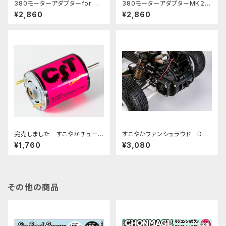
380モーターアダプターfor DT
380モーターアダプターMK２
02/03/04 HORNET EVO RC
PBRW−022 グラスホッパー
¥2,860
¥2,860
10 VINTAGE SERIES PBRW-
ワイルドワン マイティーフロッ
002B
グ ホーネット用
完売しました すこやかチューン
すこやかファンシュラウド DT0
モーター クラシックRS-380CS
2.03.04.ホーネットEVO 380
¥1,760
¥3,080
T Classic SUKOYAKA Tune
モーター用
d Motor Neon Pink
その他の商品