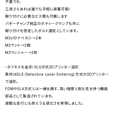
不要です。
工具さえあれば誰でも手軽に装着可能！
取り付けに必要なビス類も付属します
バギーチャンプ純正のボディークランプも共に
取り付けを想定したボルト選定としています。
M3x10ナベネジ→2本
M3ナット→2個
M3ワッシャー→2枚
・タフネスを追求！SLS方式3Dプリンター造形
素材はSLS（Selective Laser Sintering）方式の3Dプリンター
で造形。
FDMやSLA方式とは一線を画す、高い強度と耐久性を持つ機能
部品として製造されています。
過酷な走行にも耐えうる頑丈さを実現しました。