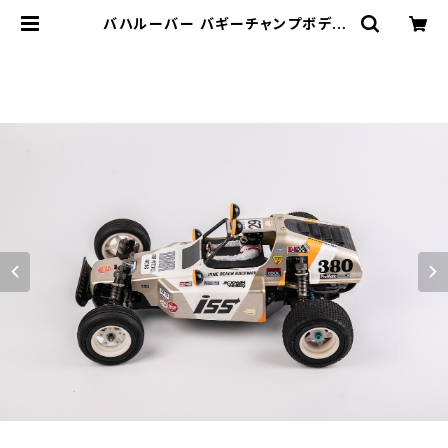
バハルーバー バギーチャンプボディ
用 PBRW-3D04 BAJA louver F
or Buggy Champ / Rough rider
| PINE BEACH RC RACEWAY