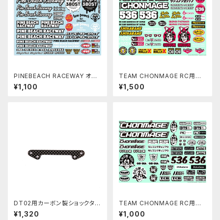
PINEBEACH RACEWAY オリ
TEAM CHONMAGE RC用ショ
ジナルデカールSUKOYAKA P
ーグンデカール
¥1,100
¥1,500
BRW071
DT02用カーボン製ショックタワ
TEAM CHONMAGE RC用サ
ーバー Type B PBRW−009
ムライデカールBLACK & WIH
¥1,320
¥1,000
TE