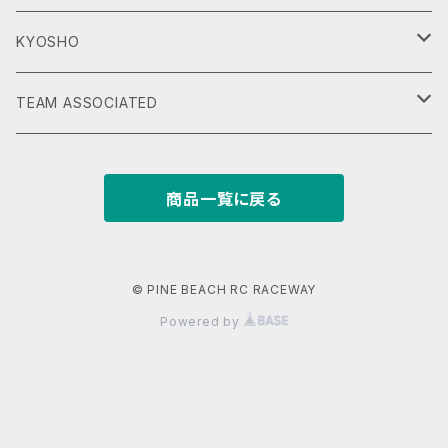
DT-02
KYOSHO
DT-03
Scorpion
TEAM ASSOCIATED
DT-04
Beetle
RC10 CLASSIC
商品一覧に戻る
Hornet EVO
Tomahawk
RC10 CLASSIC VINTAGE SERIES
Mighty Frog
Turbo Scorpion
RC10T
© PINE BEACH RC RACEWAY
Powered by
Attack Buggy
RC10 ‘89 ステルスカー Masami Edition
Wild One
RC10 WORLDSCAR Kinwald Edition