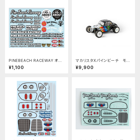
PINEBEACH RACEWAY オリ
マカリスタXパインビーチ モデ
ジナルデカールSUKOYAKA P
ィファイドクーペボディ ステッカ
¥1,100
¥9,900
BRW071
ーセット ケース無し