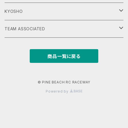
DT-02
KYOSHO
DT-03
Scorpion
TEAM ASSOCIATED
DT-04
Beetle
RC10 CLASSIC
商品一覧に戻る
Hornet EVO
Tomahawk
RC10 CLASSIC VINTAGE SERIES
Mighty Frog
Turbo Scorpion
RC10T
© PINE BEACH RC RACEWAY
Powered by
Attack Buggy
RC10 ‘89 ステルスカー Masami Edition
Wild One
RC10 WORLDSCAR Kinwald Edition