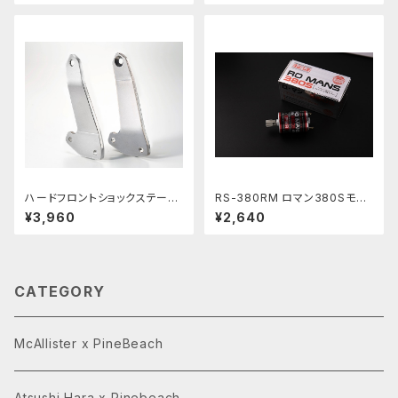
PBRW-3D05
ハードフロントショックステーK
RS-380RM ロマン380Sモー
YOSHO スコーピオン/トマホー
ター 15枚ピニオン付
¥3,960
¥2,640
ク用ステンレス/ショート/ワイド
用PBRW-104 クロム仕上げ/ブ
ラスト仕上げ
CATEGORY
McAllister x PineBeach
Atsushi Hara x Pinebeach