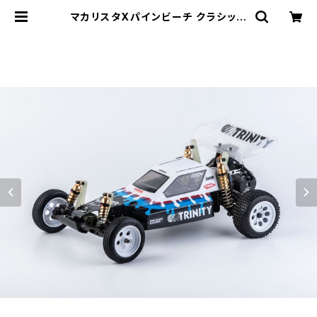
マカリスタXパインビーチ クラシック
バギーボディ ワイルドキャット2 Mc
Allister/Pinebeach Classic B
uggy Body Wildcat 2 PBRW-2
43S | PINE BEACH RC RACEW
AY