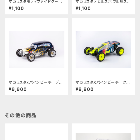
マカリスタモディファイドクーペ
マカリスタデビルスボウル用ステ
用ステッカー PBRW241
ッカー PBRW-254
¥1,100
¥1,100
マカリスタxパインビーチ デビ
マカリスタXパインビーチ クラ
ルズボウルボディ ステッカーセッ
シックバギーボディ ウルトロ
¥9,900
¥8,800
ト ケース無し PBRW-253S
ン McAllister/Pinebeach
Classic Buggy Body ULTR
ON
その他の商品