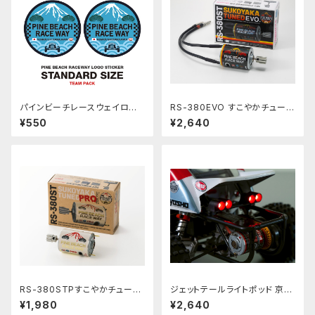
パインビーチレースウェイロゴ
RS-380EVO すこやかチューン
ステッカー【Team pack】PBR
モーター EVO 10枚ピニオン付
¥550
¥2,640
W-005W
RS-380STPすこやかチューン
ジェットテールライトポッド 京商
モーターPRO10枚ピニオン付
ビートル用 JET TAIL LIGHT
¥1,980
¥2,640
POD for KYOSHO BEETLE