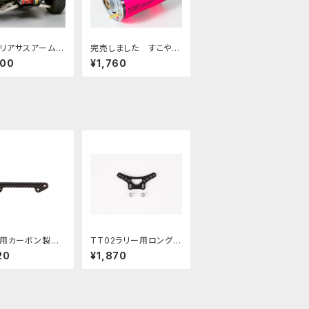
リアサスアーム
完売しました すこやか
ヤDTシリーズ用
チューンモーター クラ
400
¥1,760
BRW-3D24
シックRS-380CST Cl
assic SUKOYAKA Tu
ned Motor Neon Pin
k
2用カーボン製ショ
TT02ラリー用ロングス
ワーバー Type
トローク化ダンパーステ
20
¥1,870
BRW−009
ーType2(素材:2mm
厚カーボン) PBRW-01
3