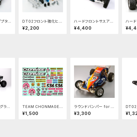
ダプタ
DT02フロント強化ヒン
ハードフロントサスアー
ハード
/04 H
ジピンブレース(素材3
ム (エクストラハード)D
タミ
¥2,200
¥4,400
¥4,
10 VI
ミリ厚ジュラルミン)PB
Tシリーズ用 PBRW-
0° P
 PBR
RW-011
3D25
 グラス
TEAM CHONMAGE
ラウンドバンパー for R
DT0
トPBR
RC用サムライデカール
C10ビンテージシリーズ
ックタ
¥1,500
¥3,300
¥1,3
用 PBRW-3D12 Rou
B P
nd Bumper for Asso
ciated RC10 ViINTA
GE SERIES