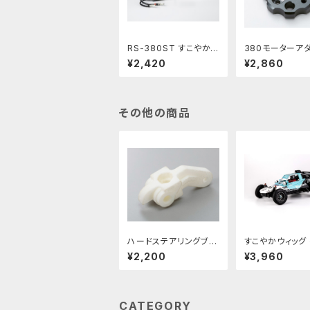
RS-380ST すこやかチ
380モーターア
ューンモーター 10枚ピ
ーfor DT02/03
¥2,420
¥2,860
ニオン付
ORNET EVO RC
NTAGE SERIES
W-002B
その他の商品
ハードステアリングブロ
すこやかウィッグ
ック for Associated
ホッパー用ホワイ
¥2,200
¥3,960
RC10 Classic PBRW
W-3D02WH
-3D09
CATEGORY