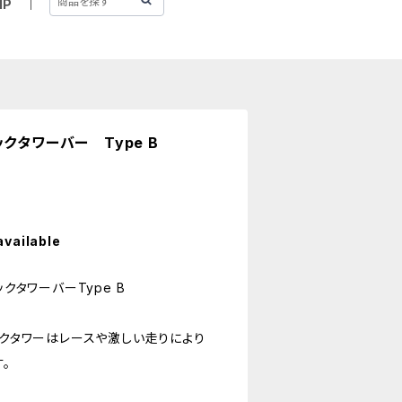
IP
クタワーバー Type B
available
ックタワーバーType B
ックタワーはレースや激しい走りにより
。