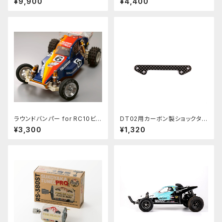
¥9,900
¥4,400
ーセット ケース無し
ステンレス/HGショック用PBRW
-103
ラウンドバンパー for RC10ビン
DT02用カーボン製ショックタワ
テージシリーズ用 PBRW-3D
ーバー Type B PBRW−009
¥3,300
¥1,320
12 Round Bumper for Asso
ciated RC10 ViINTAGE SERI
ES