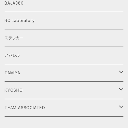
BAJA380
RC Laboratory
ステッカー
アパレル
TAMIYA
DT-02
KYOSHO
DT-03
Scorpion
TEAM ASSOCIATED
DT-04
Beetle
RC10 CLASSIC