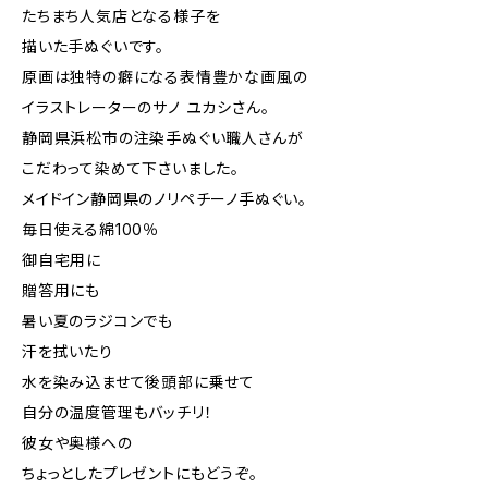
たちまち人気店となる様子を
描いた手ぬぐいです。
原画は独特の癖になる表情豊かな画風の
イラストレーターのサノ ユカシさん。
静岡県浜松市の注染手ぬぐい職人さんが
こだわって染めて下さいました。
メイドイン静岡県のノリペチーノ手ぬぐい。
毎日使える綿100％
御自宅用に
贈答用にも
暑い夏のラジコンでも
汗を拭いたり
水を染み込ませて後頭部に乗せて
自分の温度管理もバッチリ！
彼女や奥様への
ちょっとしたプレゼントにもどうぞ。