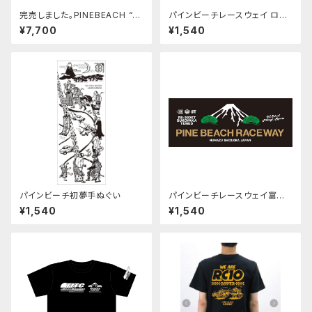
完売しました。PINEBEACH “S
パインビーチレースウェイ ロゴ
UKOYAKA SPIRITS” コーチ
ブラック手ぬぐい
¥7,700
¥1,540
ジャケット
パインビーチ初夢手ぬぐい
パインビーチレースウェイ富士
と松 手ぬぐい
¥1,540
¥1,540