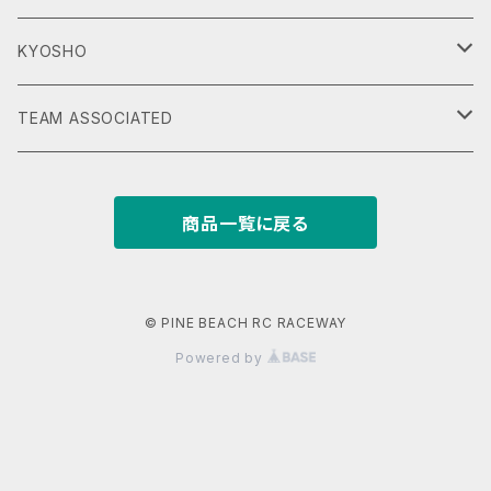
DT-02
KYOSHO
DT-03
Scorpion
TEAM ASSOCIATED
DT-04
Beetle
RC10 CLASSIC
商品一覧に戻る
Hornet EVO
Tomahawk
RC10 CLASSIC VINTAGE SERIES
Mighty Frog
Turbo Scorpion
RC10T
© PINE BEACH RC RACEWAY
Powered by
Attack Buggy
RC10 ‘89 ステルスカー Masami Edition
Wild One
RC10 WORLDSCAR Kinwald Edition