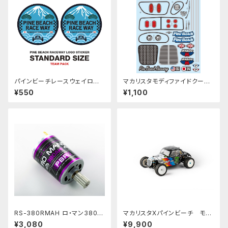
パインビーチレースウェイロゴ
マカリスタモディファイドクーペ
ステッカー【Team pack】PBR
用ステッカー PBRW241
¥550
¥1,100
W-005W
RS-380RMAH ロ・マン380A
マカリスタXパインビーチ モデ
Hモーター 15枚ピニオン付
ィファイドクーペボディ ステッカ
¥3,080
¥9,900