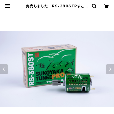
完売しました RS-380STPすこや
かチューンモーターPRO 麺たくみエ
ディション 10枚ピニオン付 | PINE B
EACH RC RACEWAY