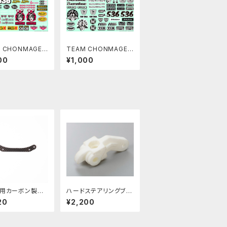
 CHONMAGE
TEAM CHONMAGE
ショーグンデカー
RC用サムライデカール
00
¥1,000
BLACK & WIHTE
2用カーボン製ショ
ハードステアリングブロ
ワーバー Type
ック for Associated
20
¥2,200
RW-008
RC10 Classic PBRW
-3D09