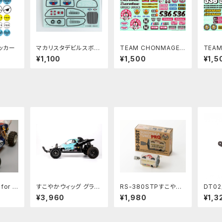
ッカー
マカリスタデビルスボウ
TEAM CHONMAGE
TEAM
ル用ステッカー PBR
RC用サムライデカール
RC用
¥1,100
¥1,500
¥1,5
W-254
ル
or R
すこやかウィッグ グラス
RS-380STPすこやか
DT0
シリーズ
ホッパー2用ブラックPB
チューンモーターPRO1
ックタ
¥3,960
¥1,980
¥1,3
2 Rou
RW-3D03
0枚ピニオン付
A PB
 Asso
iINTA