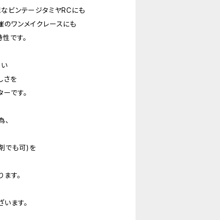
配なビンテージタミヤRCにも
催のワンメイクレースにも
特性です。
ない
しさを
ターです。
為、
剤でも可)を
。
ります。
ざいます。