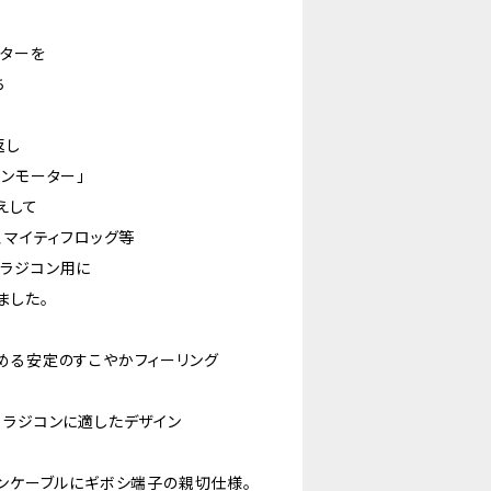
ーターを
ち
返し
ンモーター」
えして
、マイティフロッグ等
ラジコン用に
ました。
める安定のすこやかフィーリング
るラジコンに適したデザイン
コンケーブルにギボシ端子の親切仕様。