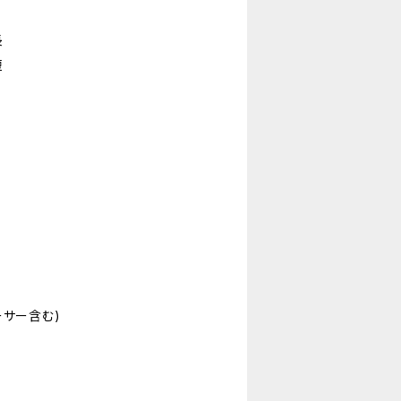
長
短
ーサー含む)