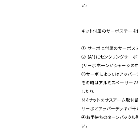
い。
キット付属のサーボステーを
① サーボと付属のサーボステ
② (A')にセンタリングサーボ
(サーボホーンがシャーシの
③サーボによってはアッパー
その時はアルミスペーサー7
したり、
Ｍ4ナットをサスアーム取付
サーボとアッパーデッキが干
④お手持ちのターンバックル
い。